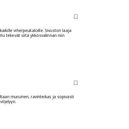
t
aikille viherpeukaloille. Sivuston laaja
u tekevät siitä ykkösvalinnan niin
aan muruinen, ravinteikas ja sopivasti
viljelyyn.