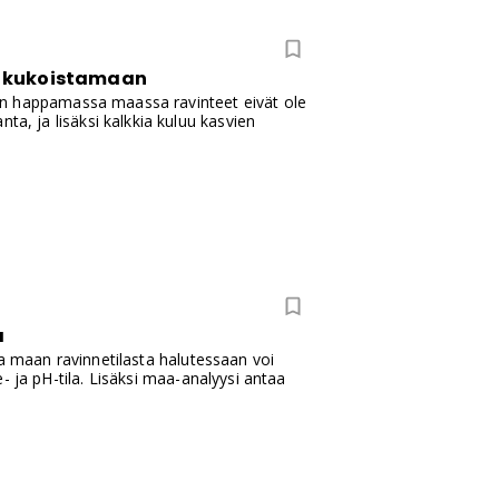
n kukoistamaan
an happamassa maassa ravinteet eivät ole
, ja lisäksi kalkkia kuluu kasvien
a
oa maan ravinnetilasta halutessaan voi
- ja pH-tila. Lisäksi maa-analyysi antaa