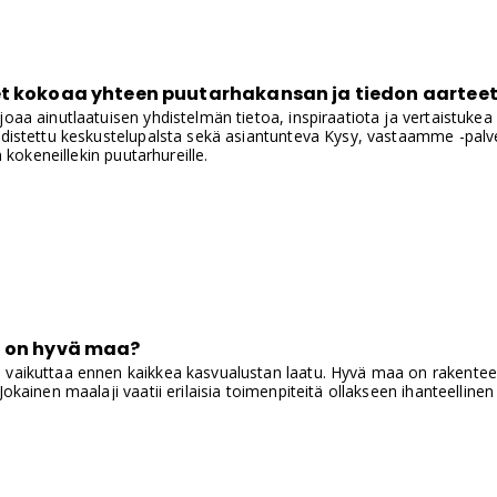
t kokoaa yhteen puutarhakansan ja tiedon aartee
oaa ainutlaatuisen yhdistelmän tietoa, inspiraatiota ja vertaistukea k
udistettu keskustelupalsta sekä asiantunteva Kysy, vastaamme -palvel
in kokeneillekin puutarhureille.
 on hyvä maa?
 vaikuttaa ennen kaikkea kasvualustan laatu. Hyvä maa on rakenteelt
Jokainen maalaji vaatii erilaisia toimenpiteitä ollakseen ihanteellinen 