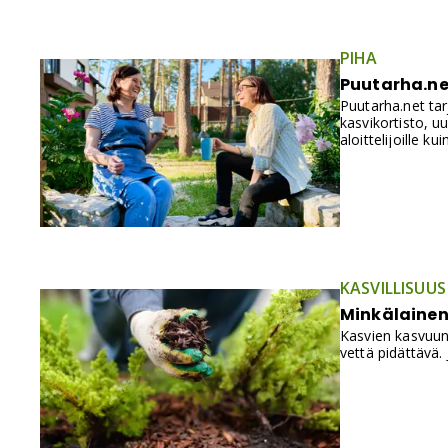
PIHA
Puutarha.ne
Puutarha.net tarj
kasvikortisto, u
aloittelijoille ku
KASVILLISUUS
Minkälainen
Kasvien kasvuun
vettä pidättävä. 