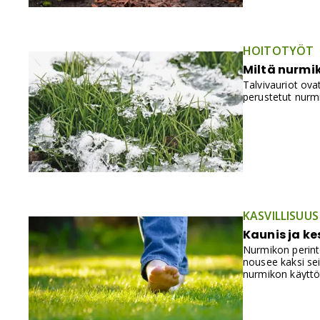
HOITOTYÖT
Miltä nurmik
Talvivauriot ova
perustetut nurmi
KASVILLISUUS
Kaunis ja ke
Nurmikon perint
nousee kaksi se
nurmikon käyttö