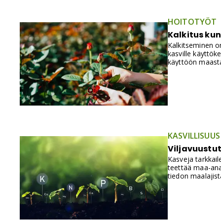
HOITOTYÖT
Kalkitus ku
Kalkitseminen o
kasville käyttö
käyttöön maasta
KASVILLISUUS
Viljavuustu
Kasveja tarkkail
teettää maa-anal
tiedon maalajist