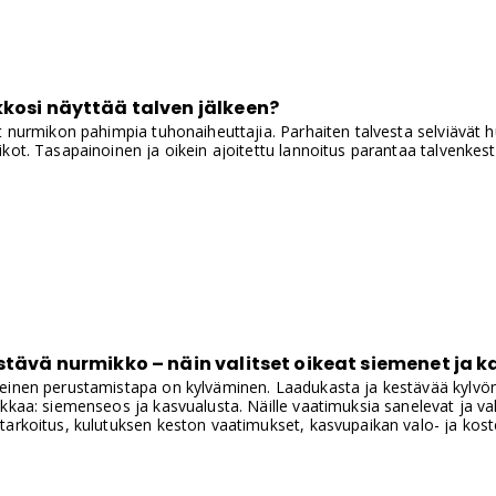
kosi näyttää talven jälkeen?
t nurmikon pahimpia tuhonaiheuttajia. Parhaiten talvesta selviävät hu
kot. Tasapainoinen ja oikein ajoitettu lannoitus parantaa talvenkest
stävä nurmikko – näin valitset oikeat siemenet ja 
einen perustamistapa on kylväminen. Laadukasta ja kestävää kylvön
ikkaa: siemenseos ja kasvualusta. Näille vaatimuksia sanelevat ja 
tarkoitus, kulutuksen keston vaatimukset, kasvupaikan valo- ja kost