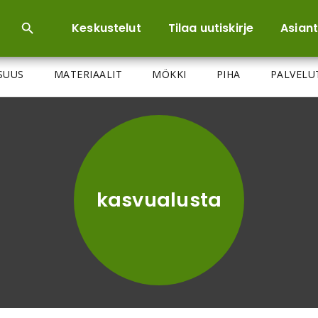
Keskustelut
Tilaa uutiskirje
Asiant
ISUUS
MATERIAALIT
MÖKKI
PIHA
PALVELU
kasvualusta