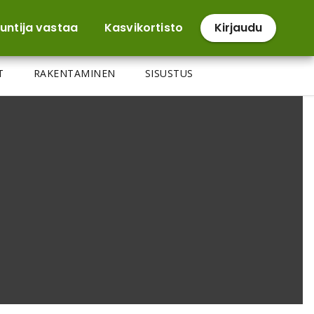
untija vastaa
Kasvikortisto
Kirjaudu
T
RAKENTAMINEN
SISUSTUS