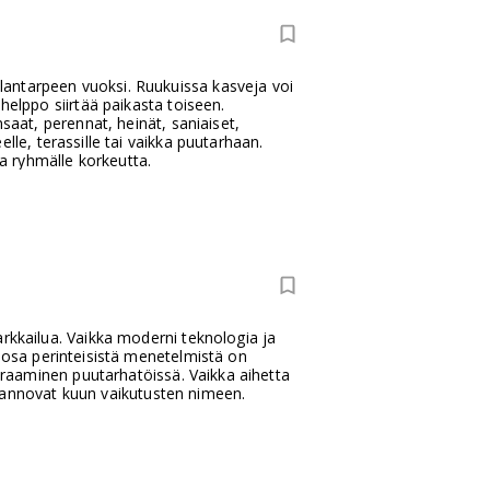
lantarpeen vuoksi. Ruukuissa kasveja voi
helppo siirtää paikasta toiseen.
saat, perennat, heinät, saniaiset,
lle, terassille tai vaikka puutarhaan.
a ryhmälle korkeutta.
arkkailua. Vaikka moderni teknologia ja
, osa perinteisistä menetelmistä on
euraaminen puutarhatöissä. Vaikka aihetta
in vannovat kuun vaikutusten nimeen.