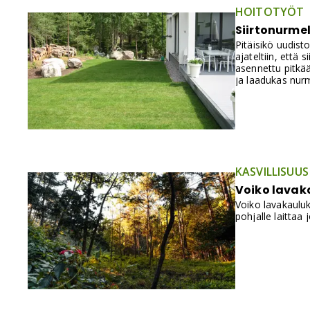
HOITOTYÖT
Siirtonurmel
Pitäisikö uudist
ajateltiin, että
asennettu pitkää
ja laadukas nur
KASVILLISUUS
Voiko lavak
Voiko lavakauluk
pohjalle laittaa