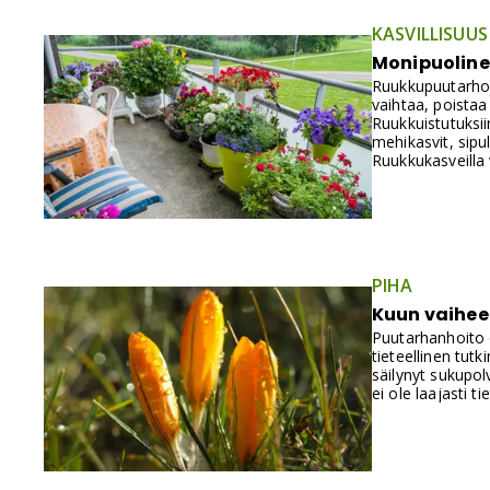
KASVILLISUUS
Monipuoline
Ruukkupuutarhoj
vaihtaa, poistaa
Ruukkuistutuksii
mehikasvit, sipu
Ruukkukasveilla
PIHA
Kuun vaihee
Puutarhanhoito o
tieteellinen tut
säilynyt sukupol
ei ole laajasti 