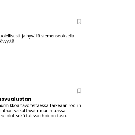
olellisesti ja hyvällä siemenseoksella
ävyyttä.
kasvualustan
urmikkoa tavoiteltaessa tärkeään rooliin
valintaan vaikuttavat muun muassa
eusolot sekä tulevan hoidon taso.