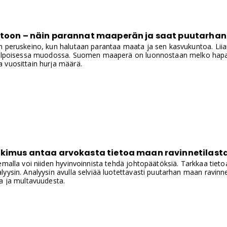
ntoon – näin parannat maaperän ja saat puutarha
n peruskeino, kun halutaan parantaa maata ja sen kasvukuntoa. Lii
kelpoisessa muodossa. Suomen maaperä on luonnostaan melko hapanta
 vuosittain hurja määrä.
tkimus antaa arvokasta tietoa maan ravinnetilast
emalla voi niiden hyvinvoinnista tehdä johtopäätöksiä. Tarkkaa tiet
yysin. Analyysin avulla selviää luotettavasti puutarhan maan ravinne
a ja multavuudesta.