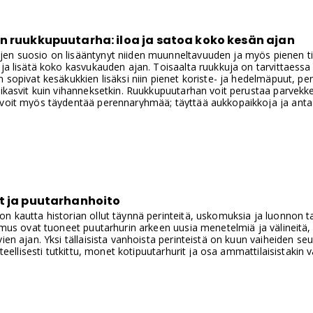
n ruukkupuutarha: iloa ja satoa koko kesän ajan
en suosio on lisääntynyt niiden muunneltavuuden ja myös pienen ti
 ja lisätä koko kasvukauden ajan. Toisaalta ruukkuja on tarvittaessa 
n sopivat kesäkukkien lisäksi niin pienet koriste- ja hedelmäpuut, pen
likasvit kuin vihanneksetkin. Ruukkupuutarhan voit perustaa parvekkee
 voit myös täydentää perennaryhmää; täyttää aukkopaikkoja ja anta
t ja puutarhanhoito
n kautta historian ollut täynnä perinteitä, uskomuksia ja luonnon t
kimus ovat tuoneet puutarhurin arkeen uusia menetelmiä ja välineitä
vien ajan. Yksi tällaisista vanhoista perinteistä on kuun vaiheiden s
tieteellisesti tutkittu, monet kotipuutarhurit ja osa ammattilaisistak