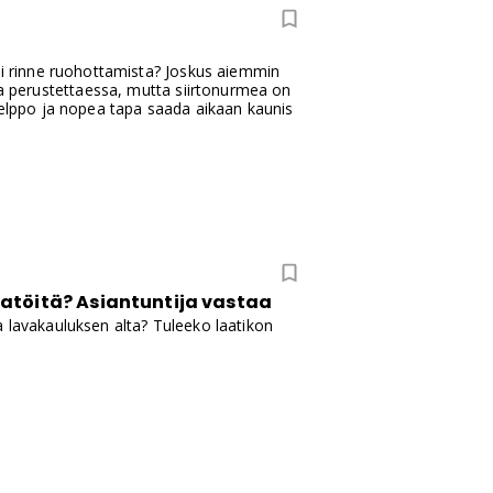
ai rinne ruohottamista? Joskus aiemmin
ia perustettaessa, mutta siirtonurmea on
helppo ja nopea tapa saada aikaan kaunis
atöitä? Asiantuntija vastaa
a lavakauluksen alta? Tuleeko laatikon