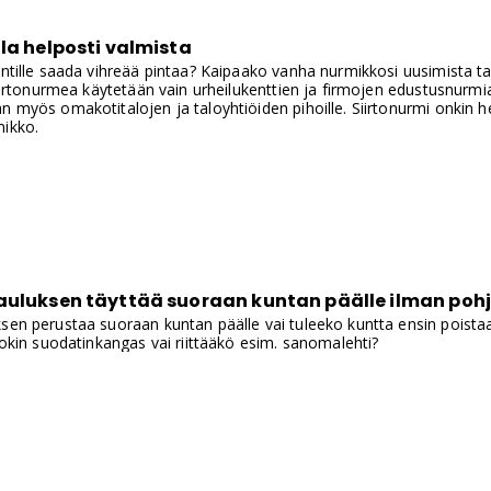
la helposti valmista
ontille saada vihreää pintaa? Kaipaako vanha nurmikkosi uusimista t
 siirtonurmea käytetään vain urheilukenttien ja firmojen edustusnurm
n myös omakotitalojen ja taloyhtiöiden pihoille. Siirtonurmi onkin 
mikko.
auluksen täyttää suoraan kuntan päälle ilman pohj
sen perustaa suoraan kuntan päälle vai tuleeko kuntta ensin poista
 jokin suodatinkangas vai riittääkö esim. sanomalehti?