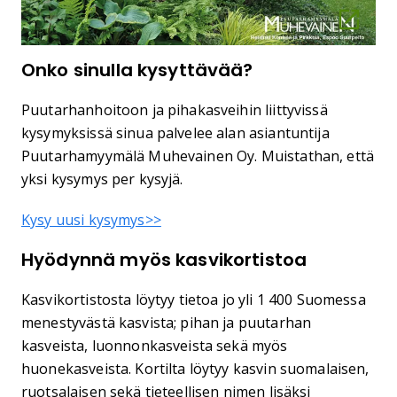
Onko sinulla kysyttävää?
Puutarhanhoitoon ja pihakasveihin liittyvissä
kysymyksissä sinua palvelee alan asiantuntija
Puutarhamyymälä Muhevainen Oy. Muistathan, että
yksi kysymys per kysyjä.
Kysy uusi kysymys>>
Hyödynnä myös kasvikortistoa
Kasvikortistosta löytyy tietoa jo yli 1 400 Suomessa
menestyvästä kasvista; pihan ja puutarhan
kasveista, luonnonkasveista sekä myös
huonekasveista. Kortilta löytyy kasvin suomalaisen,
ruotsalaisen sekä tieteellisen nimen lisäksi