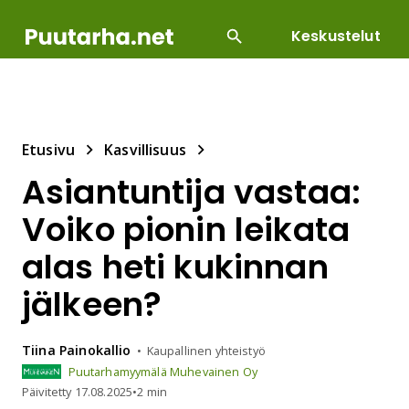
Keskustelut
SUOSITUIMMAT
DIY
HOITOTYÖT
KASVILLI
Etusivu
Kasvillisuus
Asiantuntija vastaa:
Voiko pionin leikata
alas heti kukinnan
jälkeen?
Tiina
Painokallio
Kaupallinen yhteistyö
Puutarhamyymälä Muhevainen Oy
Päivitetty
17.08.2025
•
2 min