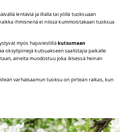
ällä lentäviä ja illalla tai yöllä tuoksuaan
ti, vaikka ihmisnenä ei niissä kummoistakaan tuoksua
ystyvät myös hajuviestillä
kutsumaan
ä oksylipiinejä kutsuakseen saalistajia paikalle.
taan, aineita muodostuu joka ikisessä heinän
 Viileän varhaisaamun tuoksu on pirteän raikas, kun