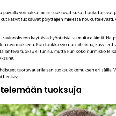
ja päivällä voimakkaimmin tuoksuvat kukat houkuttelevat päiv
 Jotkut kasvit tuoksuvat pölyttäjien mielestä houkuttelevas
ai ravinnokseen käyttäviä hyönteisiä tai muita eläimiä. Ne p
ukkia ravinnokseen. Kun toukka syö nurmiheinää, kasvi erittä
ta lähtevä tuoksu ei tunnu, mutta kun koko nurmikko leika
oksuna.
 yhdisteet tuottavat erilaisen tuoksukokemuksen eri säillä.
i henkäys.
ttelemään tuoksuja