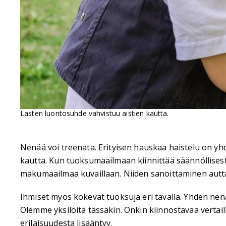
Lasten luontosuhde vahvistuu aistien kautta.
Nenää voi treenata. Erityisen hauskaa haistelu on
kautta. Kun tuoksumaailmaan kiinnittää säännöllisest
makumaailmaa kuvaillaan. Niiden sanoittaminen auttaa 
Ihmiset myös kokevat tuoksuja eri tavalla. Yhden nenä
Olemme yksilöitä tässäkin. Onkin kiinnostavaa verta
erilaisuudesta lisääntyy.