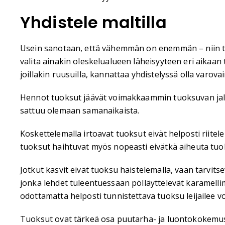
Yhdistele maltilla
Usein sanotaan, että vähemmän on enemmän – niin täss
valita ainakin oleskelualueen läheisyyteen eri aikaan t
joillakin ruusuilla, kannattaa yhdistelyssä olla varova
Hennot tuoksut jäävät voimakkaammin tuoksuvan jalkoih
sattuu olemaan samanaikaista.
Koskettelemalla irtoavat tuoksut eivät helposti riitel
tuoksut haihtuvat myös nopeasti eivätkä aiheuta tu
Jotkut kasvit eivät tuoksu haistelemalla, vaan tarvits
jonka lehdet tuleentuessaan pölläyttelevät karamellima
odottamatta helposti tunnistettava tuoksu leijailee v
Tuoksut ovat tärkeä osa puutarha- ja luontokokemus