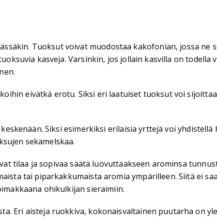
äkin. Tuoksut voivat muodostaa kakofonian, jossa ne sotke
uoksuvia kasveja. Varsinkin, jos jollain kasvilla on todella v
inen.
in eivätkä erotu. Siksi eri laatuiset tuoksut voi sijoittaa
e keskenään. Siksi esimerkiksi erilaisia yrttejä voi yhdiste
oksujen sekamelskaa.
evat tilaa ja sopivaa säätä luovuttaakseen arominsa tunnust
ista tai piparkakkumaista aromia ympärilleen. Siitä ei saa k
oimakkaana ohikulkijan sieraimiin.
ta. Eri aisteja ruokkiva, kokonaisvaltainen puutarha on 