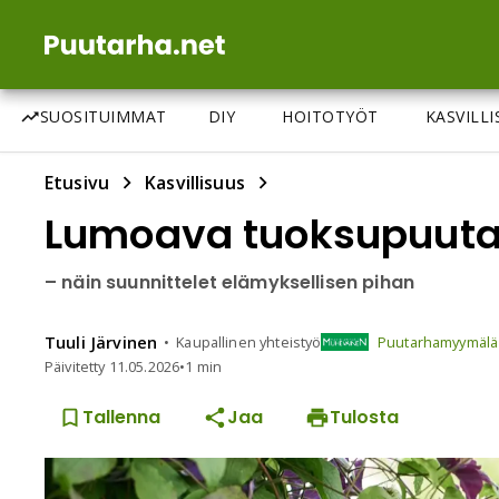
SUOSITUIMMAT
DIY
HOITOTYÖT
KASVILL
Etusivu
Kasvillisuus
Lumoava tuoksupuuta
– näin suunnittelet elämyksellisen pihan
Tuuli
Järvinen
Kaupallinen yhteistyö
Puutarhamyymälä
Päivitetty
11.05.2026
•
1 min
Tallenna
Jaa
Tulosta