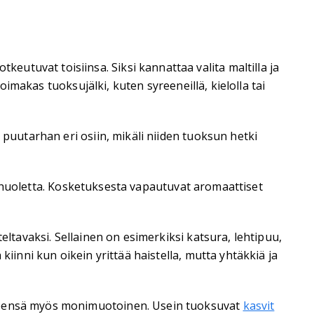
utuvat toisiinsa. Siksi kannattaa valita maltilla ja
oimakas tuoksujälki, kuten syreeneillä, kielolla tai
 puutarhan eri osiin, mikäli niiden tuoksun hetki
llä huoletta. Kosketuksesta vapautuvat aromaattiset
eltavaksi. Sellainen on esimerkiksi katsura, lehtipuu,
iinni kun oikein yrittää haistella, mutta yhtäkkiä ja
yleensä myös monimuotoinen. Usein tuoksuvat
kasvit