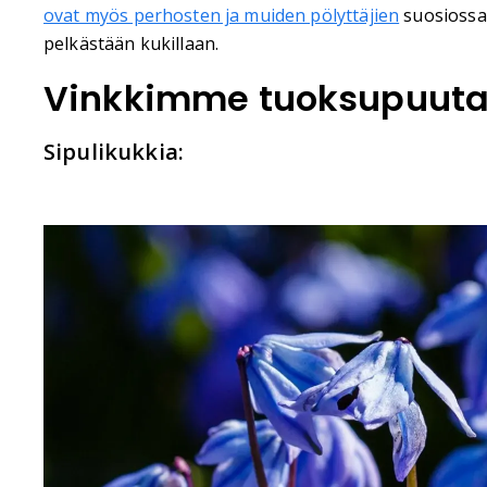
ovat myös perhosten ja muiden pölyttäjien
suosiossa.
pelkästään kukillaan.
Vinkkimme tuoksupuut
Sipulikukkia: