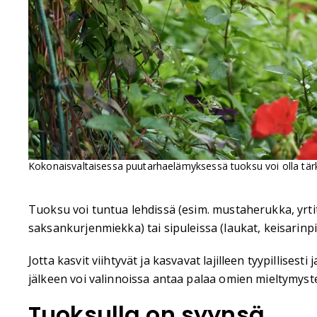
Kokonaisvaltaisessa puutarhaelämyksessä tuoksu voi olla tärkeä
Tuoksu voi tuntua lehdissä (esim. mustaherukka, yrtit,
saksankurjenmiekka) tai sipuleissa (laukat, keisarinpika
Jotta kasvit viihtyvät ja kasvavat lajilleen tyypillises
jälkeen voi valinnoissa antaa palaa omien mieltymys
Tuoksulla on syynsä