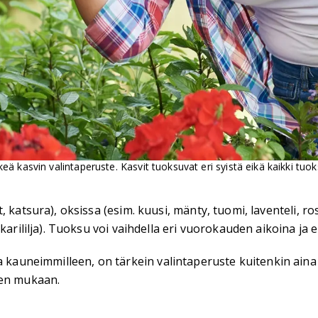
 kasvin valintaperuste. Kasvit tuoksuvat eri syistä eikä kaikki tuok
 katsura), oksissa (esim. kuusi, mänty, tuomi, laventeli, ros
rililja). Tuoksu voi vaihdella eri vuorokauden aikoina ja eri
ti ja kauneimmilleen, on tärkein valintaperuste kuitenkin ain
ten mukaan.