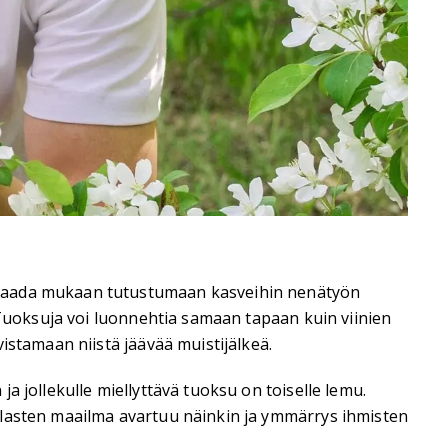
o saada mukaan tutustumaan kasveihin nenätyön
 Tuoksuja voi luonnehtia samaan tapaan kuin viinien
istamaan niistä jäävää muistijälkeä.
 jollekulle miellyttävä tuoksu on toiselle lemu.
 lasten maailma avartuu näinkin ja ymmärrys ihmisten