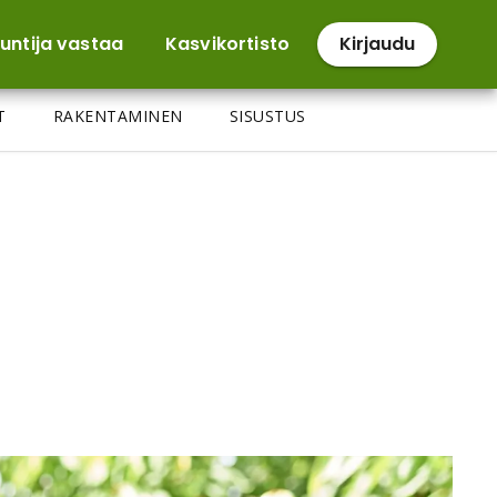
untija vastaa
Kasvikortisto
Kirjaudu
T
RAKENTAMINEN
SISUSTUS