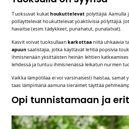
Tuoksuvat kukat
houkuttelevat
pölyttäjiä. Aamulla 
pölläyttelevät houkuttelevat yöaktiivisia pölyttäjiä.
havaitse (esim. tädykkeet, punahatut, punalatvat).
Kasvit voivat tuoksullaan
karkottaa
niitä uhkaavia t
apuun
saalistajia, jotka käyttävät lehtiä popsivia to
Ihmisnenään yksittäisten heinän lehtien katkeamises
lehdessä ja tuntuu ihmisnenässä leikatun nurmen tu
Vaikka lämpötilaa ei voi varsinaisesti haistaa, samat
taas lämpimänä aamuna sieraimet täyttää pehmeämp
Opi tunnistamaan ja eri