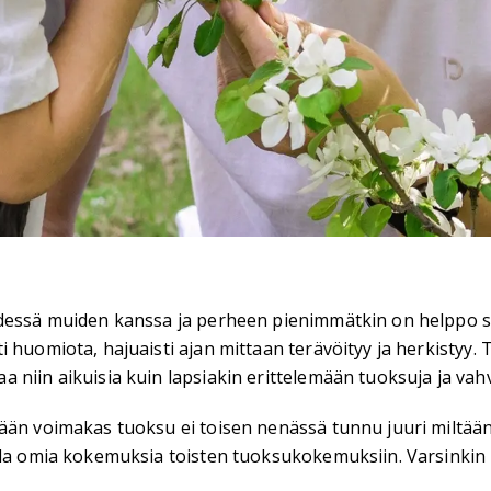
 yhdessä muiden kanssa ja perheen pienimmätkin on helpp
i huomiota, hajuaisti ajan mittaan terävöityy ja herkistyy.
niin aikuisia kuin lapsiakin erittelemään tuoksuja ja vahv
än voimakas tuoksu ei toisen nenässä tunnu juuri miltään ja
illa omia kokemuksia toisten tuoksukokemuksiin. Varsinkin