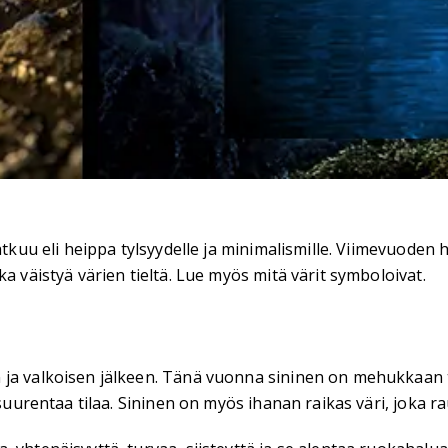
atkuu eli heippa tylsyydelle ja minimalismille. Viimevuoden
a väistyä värien tieltä. Lue myös mitä värit symboloivat.
 ja valkoisen jälkeen. Tänä vuonna sininen on mehukkaan 
 suurentaa tilaa. Sininen on myös ihanan raikas väri, joka ra