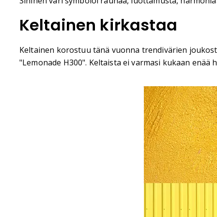
Sininen väri symboloi rauhaa, luottamusta, harmoniaa,
Keltainen kirkastaa
Keltainen korostuu tänä vuonna trendivärien joukost
"Lemonade H300". Keltaista ei varmasi kukaan enää hal