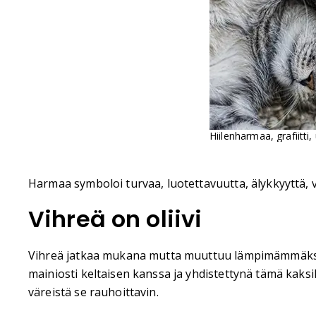
Hiilenharmaa, grafiitt
Harmaa symboloi turvaa, luotettavuutta, älykkyyttä, v
Vihreä on oliivi
Vihreä jatkaa mukana mutta muuttuu lämpimämmäksi kui
mainiosti keltaisen kanssa ja yhdistettynä tämä kaks
väreistä se rauhoittavin.