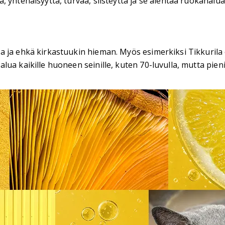
 yhtenäisyyttä, turvaa, siisteyttä ja se alentaa ruokahalua
a ja ehkä kirkastuukin hieman. Myös esimerkiksi Tikkurila
ua kaikille huoneen seinille, kuten 70-luvulla, mutta pieni