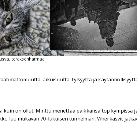
i, usva, teräksenharmaa
aatimattomuutta, aikuisuutta, tylsyyttä ja käytännöllisyyttä
n on ollut. Minttu menettää paikkansa top kympissä ja olii
ikko luo mukavan 70-lukuisen tunnelman. Viherkasvit jatkav