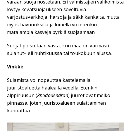
varaan suoja nostetaan. Eri valmistajien valikoimista
löytyy kevätsuojaukseen soveltuvia
varjostusverkkoja, harsoja ja säkkikankaita, mutta
myös havunoksilla ja lumella voi etenkin
matalampia kasveja pyrkiä suojaamaan.
Suojat poistetaan vasta, kun maa on varmasti
sulanut– eli huhtikuussa tai toukokuun alussa.
Vinkki:
Sulamista voi nopeuttaa kastelemalla
juuristoaluetta haalealla vedellä. Etenkin
alppiruusun (
Rhododendron
) juuret ovat melko
pinnassa, joten juuristoalueen sulattaminen
kannattaa.