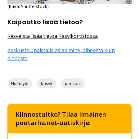
(Kuva: Shutterstock)
Kaipaatko lisää tietoa?
Kasveista lisää tietoa Kasvikortistossa
Keskustelupalstalla asiaa miltei aiheesta kuin
aiheesta
Hoitotyöt
kasvit
pensaat
Kiinnostuitko? Tilaa ilmainen
puutarha.net-uutiskirje: