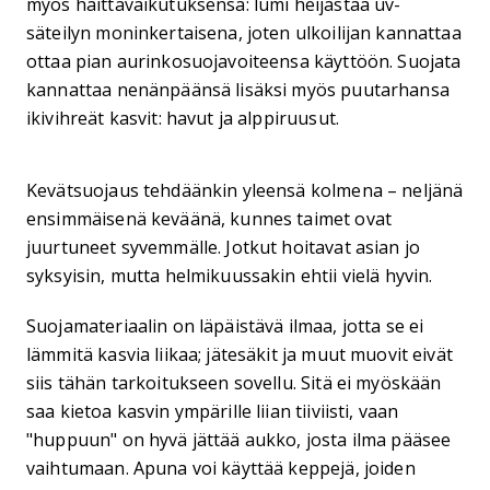
myös haittavaikutuksensa: lumi heijastaa uv-
säteilyn moninkertaisena, joten ulkoilijan kannattaa
ottaa pian aurinkosuojavoiteensa käyttöön. Suojata
kannattaa nenänpäänsä lisäksi myös puutarhansa
ikivihreät kasvit: havut ja alppiruusut.
Kevätsuojaus tehdäänkin yleensä kolmena – neljänä
ensimmäisenä keväänä, kunnes taimet ovat
juurtuneet syvemmälle. Jotkut hoitavat asian jo
syksyisin, mutta helmikuussakin ehtii vielä hyvin.
Suojamateriaalin on läpäistävä ilmaa, jotta se ei
lämmitä kasvia liikaa; jätesäkit ja muut muovit eivät
siis tähän tarkoitukseen sovellu. Sitä ei myöskään
saa kietoa kasvin ympärille liian tiiviisti, vaan
"huppuun" on hyvä jättää aukko, josta ilma pääsee
vaihtumaan. Apuna voi käyttää keppejä, joiden