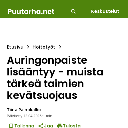
Keskustelut
SUOSITUIMMAT
DIY
HOITOTYÖT
KASVILLI
Etusivu
Hoitotyöt
Auringonpaiste
lisääntyy − muista
tärkeä taimien
kevätsuojaus
Tiina
Painokallio
Päivitetty
13.04.2026
•
1 min
Tallenna
Jaa
Tulosta