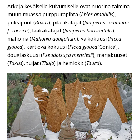
Arkoja keväiselle kuivumiselle ovat nuorina taimina
muun muassa purppurapihta (
Abies amabilis
),
puksipuut (
Buxus
), pilarikatajat (
Juniperus communis
f. suecica
), laakakatajat (
Juniperus horizontalis
),
mahonia (
Mahonia aquifolium
), valkokuusi (
Picea
glauca
), kartiovalkokuusi (
Picea glauca
’Conica’),
douglaskuusi (
Pseudotsuga menziesii
), marjakuuset
(
Taxus
), tuijat (
Thuja
) ja hemlokit (
Tsuga
).