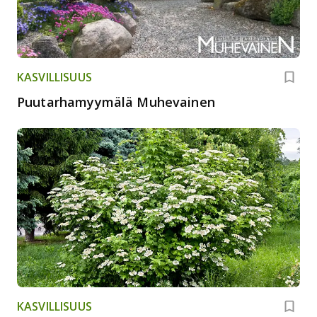
KASVILLISUUS
Puutarhamyymälä Muhevainen
KASVILLISUUS