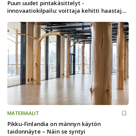
Puun uudet pintakäsittelyt -
innovaatiokilpailu: voittaja kehitti haastajan
punamullalle
MATERIAALIT
Pikku-Finlandia on männyn käytön
taidonnäyte – Näin se syntyi