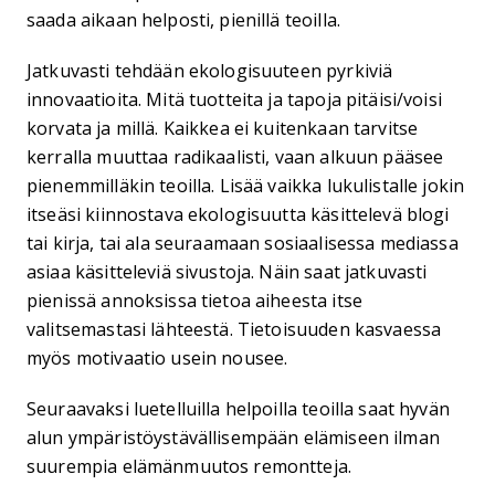
saada aikaan helposti, pienillä teoilla.
Jatkuvasti tehdään ekologisuuteen pyrkiviä
innovaatioita. Mitä tuotteita ja tapoja pitäisi/voisi
korvata ja millä. Kaikkea ei kuitenkaan tarvitse
kerralla muuttaa radikaalisti, vaan alkuun pääsee
pienemmilläkin teoilla. Lisää vaikka lukulistalle jokin
itseäsi kiinnostava ekologisuutta käsittelevä blogi
tai kirja, tai ala seuraamaan sosiaalisessa mediassa
asiaa käsitteleviä sivustoja. Näin saat jatkuvasti
pienissä annoksissa tietoa aiheesta itse
valitsemastasi lähteestä. Tietoisuuden kasvaessa
myös motivaatio usein nousee.
Seuraavaksi luetelluilla helpoilla teoilla saat hyvän
alun ympäristöystävällisempään elämiseen ilman
suurempia elämänmuutos remontteja.