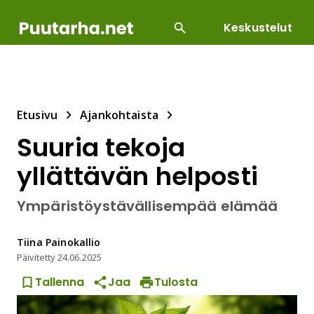
Keskustelut
SUOSITUIMMAT
DIY
HOITOTYÖT
KASVILLI
Etusivu
Ajankohtaista
Suuria tekoja
yllättävän helposti
Ympäristöystävällisempää elämää
Tiina
Painokallio
Päivitetty
24.06.2025
Tallenna
Jaa
Tulosta