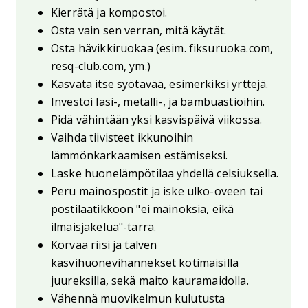
Kierrätä ja kompostoi.
Osta vain sen verran, mitä käytät.
Osta hävikkiruokaa (esim. fiksuruoka.com,
resq-club.com, ym.)
Kasvata itse syötävää, esimerkiksi yrttejä.
Investoi lasi-, metalli-, ja bambuastioihin.
Pidä vähintään yksi kasvispäivä viikossa.
Vaihda tiivisteet ikkunoihin
lämmönkarkaamisen estämiseksi.
Laske huonelämpötilaa yhdellä celsiuksella.
Peru mainospostit ja iske ulko-oveen tai
postilaatikkoon "ei mainoksia, eikä
ilmaisjakelua"-tarra.
Korvaa riisi ja talven
kasvihuonevihannekset kotimaisilla
juureksilla, sekä maito kauramaidolla.
Vähennä muovikelmun kulutusta