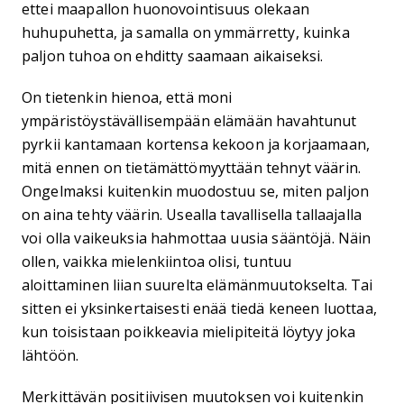
ettei maapallon huonovointisuus olekaan
huhupuhetta, ja samalla on ymmärretty, kuinka
paljon tuhoa on ehditty saamaan aikaiseksi.
On tietenkin hienoa, että moni
ympäristöystävällisempään elämään havahtunut
pyrkii kantamaan kortensa kekoon ja korjaamaan,
mitä ennen on tietämättömyyttään tehnyt väärin.
Ongelmaksi kuitenkin muodostuu se, miten paljon
on aina tehty väärin. Usealla tavallisella tallaajalla
voi olla vaikeuksia hahmottaa uusia sääntöjä. Näin
ollen, vaikka mielenkiintoa olisi, tuntuu
aloittaminen liian suurelta elämänmuutokselta. Tai
sitten ei yksinkertaisesti enää tiedä keneen luottaa,
kun toisistaan poikkeavia mielipiteitä löytyy joka
lähtöön.
Merkittävän positiivisen muutoksen voi kuitenkin