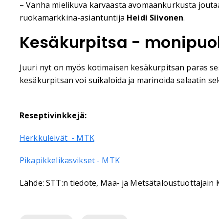
– Vanha mielikuva karvaasta avomaankurkusta joutaa 
ruokamarkkina-asiantuntija
Heidi Siivonen
.
Kesäkurpitsa - monipuo
Juuri nyt on myös kotimaisen kesäkurpitsan paras seso
kesäkurpitsan voi suikaloida ja marinoida salaatin sek
Reseptivinkkejä:
Herkkuleivät - MTK
Pikapikkelikasvikset - MTK
Lähde: STT:n tiedote, Maa- ja Metsätaloustuottajain 