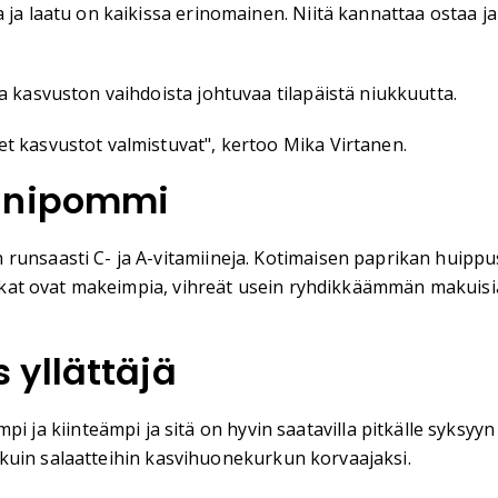
a ja laatu on kaikissa erinomainen. Niitä kannattaa ostaa j
a kasvuston vaihdoista johtuvaa tilapäistä niukkuutta.
et kasvustot valmistuvat", kertoo Mika Virtanen.
iinipommi
runsaasti C- ja A-vitamiineja. Kotimaisen paprikan huippus
prikat ovat makeimpia, vihreät usein ryhdikkäämmän makuisia.
yllättäjä
a kiinteämpi ja sitä on hyvin saatavilla pitkälle syksyyn
lle kuin salaatteihin kasvihuonekurkun korvaajaksi.