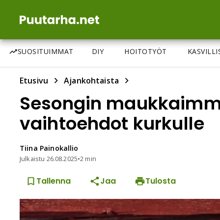
SUOSITUIMMAT
DIY
HOITOTYÖT
KASVILL
Etusivu
Ajankohtaista
Sesongin maukkaimmat
vaihtoehdot kurkulle
Tiina
Painokallio
Julkaistu
26.08.2025
•
2 min
Tallenna
Jaa
Tulosta