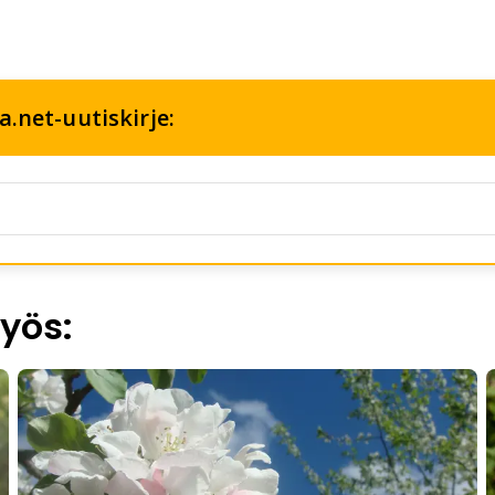
.net-uutiskirje:
yös: