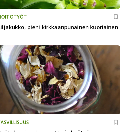
HOITOTYÖT
Liljakukko, pieni kirkkaanpunainen kuoriainen
KASVILLISUUS