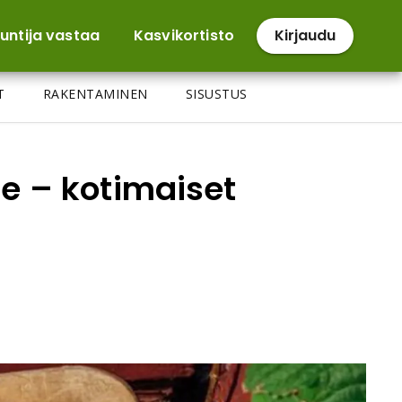
untija vastaa
Kasvikortisto
Kirjaudu
T
RAKENTAMINEN
SISUSTUS
e – kotimaiset