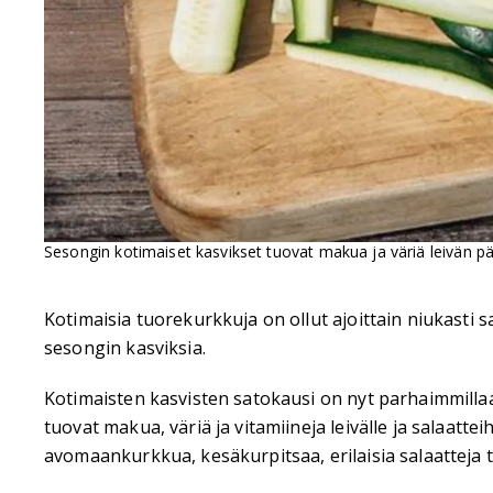
Sesongin kotimaiset kasvikset tuovat makua ja väriä leivän pääl
Kotimaisia tuorekurkkuja on ollut ajoittain niukasti 
sesongin kasviksia.
Kotimaisten kasvisten satokausi on nyt parhaimmillaa
tuovat makua, väriä ja vitamiineja leivälle ja salaatte
avomaankurkkua, kesäkurpitsaa, erilaisia salaatteja t