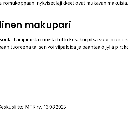
romukoppaan, nykyiset lajikkeet ovat mukavan makuisia, r
linen makupari
nki. Lämpimistä ruuista tuttu kesäkurpitsa sopii mainiosti
aan tuoreena tai sen voi viipaloida ja paahtaa öljyllä pirsko
Keskusliitto MTK ry, 13.08.2025