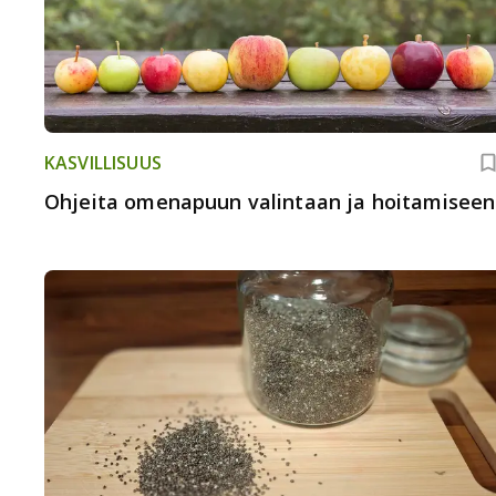
KASVILLISUUS
Ohjeita omenapuun valintaan ja hoitamiseen