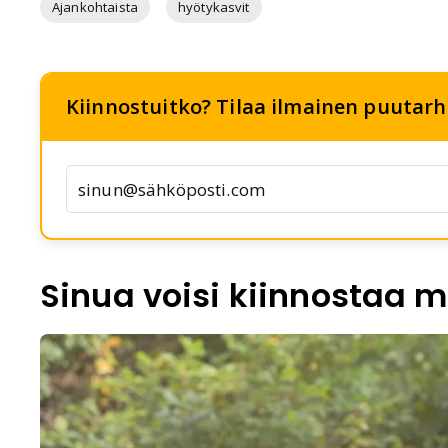
Ajankohtaista
hyötykasvit
Kiinnostuitko? Tilaa ilmainen puutarha
Sinua voisi kiinnostaa m