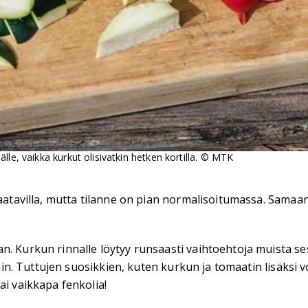
le, vaikka kurkut olisivatkin hetken kortilla.
©
MTK
saatavilla, mutta tilanne on pian normalisoitumassa. Samaan 
n. Kurkun rinnalle löytyy runsaasti vaihtoehtoja muista s
ihin. Tuttujen suosikkien, kuten kurkun ja tomaatin lisäksi 
ai vaikkapa fenkolia!