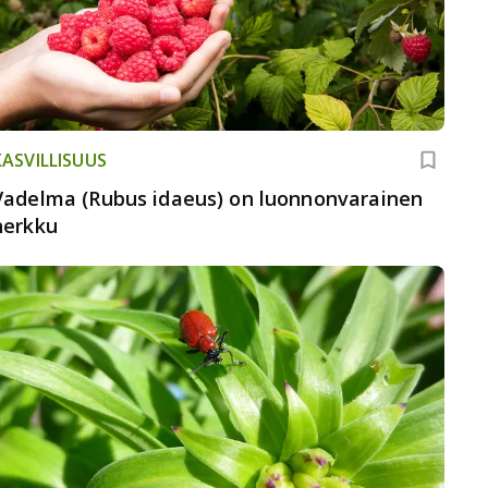
KASVILLISUUS
Vadelma (Rubus idaeus) on luonnonvarainen
herkku