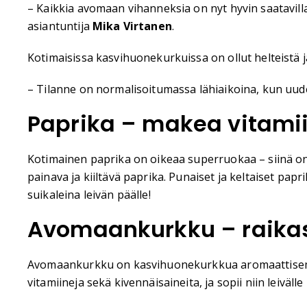
– Kaikkia avomaan vihanneksia on nyt hyvin saatavill
asiantuntija
Mika Virtanen
.
Kotimaisissa kasvihuonekurkuissa on ollut helteistä j
– Tilanne on normalisoitumassa lähiaikoina, kun uud
Paprika – makea vitam
Kotimainen paprika on oikeaa superruokaa – siinä on 
painava ja kiiltävä paprika. Punaiset ja keltaiset pa
suikaleina leivän päälle!
Avomaankurkku – raikas 
Avomaankurkku on kasvihuonekurkkua aromaattisempi j
vitamiineja sekä kivennäisaineita, ja sopii niin leivä