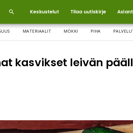
Keskustelut
Tilaa uutiskirje
Asiant
ISUUS
MATERIAALIT
MÖKKI
PIHA
PALVELU
 kasvikset leivän pääll