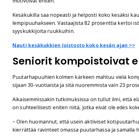
motivoivat eniten.
Kesäkukilla saa nopeasti ja helposti koko kesäksi kau
lempipuuhakseen. Vastaajista 82 prosenttia kertoi ist
syyskukkijoita ruukkuihin.
Nauti kesäkukkien loistosto koko kesän ajan >>
Seniorit kompoistoivat e
Puutarhapuuhien kolmen kärkeen mahtuu vielä kompost
sijaan 30-vuotiaista ja sitä nuoremmista vain 23 pro
Aikaisemmissakin tutkimuksissa on tullut ilmi, että e
on suhteellisesti eniten niitä, jotka eivät ole edes ko
− Olen huomannut, että usein aktiiviset kotipuutarh
kierrättää ravinteet omassa puutarhassa ja samalla ho