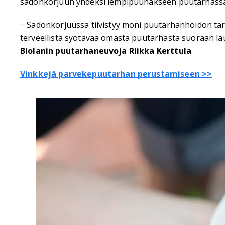
sadonkorjuun yhdeksi lempipuuhakseen puutarhassa
− Sadonkorjuussa tiivistyy moni puutarhanhoidon tär
terveellistä syötävää omasta puutarhasta suoraan lau
Biolanin puutarhaneuvoja Riikka Kerttula
.
Vinkkejä parvekepuutarhan perustamiseen >>