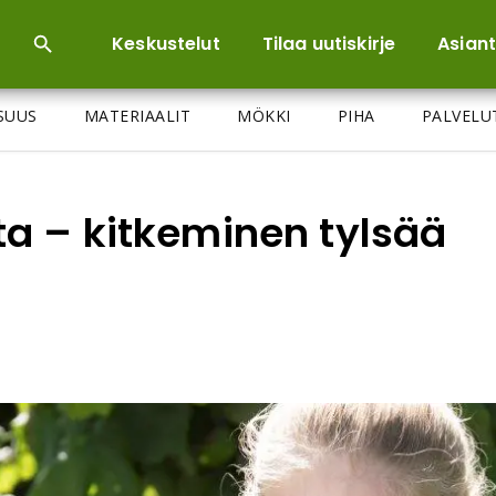
Keskustelut
Tilaa uutiskirje
Asiant
ISUUS
MATERIAALIT
MÖKKI
PIHA
PALVELU
a – kitkeminen tylsää