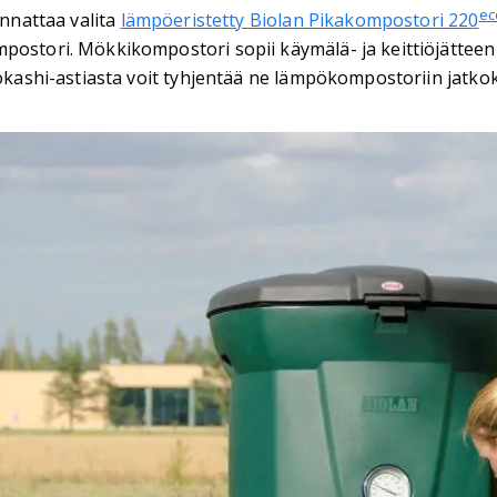
ec
annattaa valita
lämpöeristetty Biolan Pikakompostori 220
mpostori. Mökkikompostori sopii käymälä- ja keittiöjätteen
 Bokashi-astiasta voit tyhjentää ne lämpökompostoriin jatk