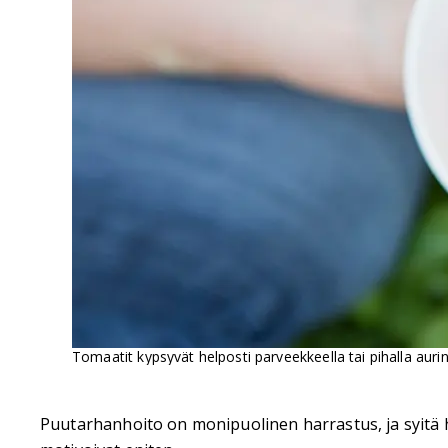
Tomaatit kypsyvät helposti parveekkeella tai pihalla auri
Puutarhanhoito on monipuolinen harrastus, ja syitä h