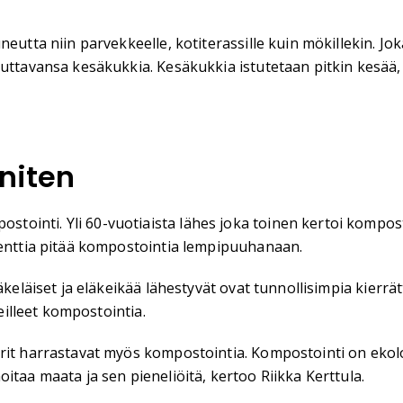
neutta niin parvekkeelle, kotiterassille kuin mökillekin. J
uttavansa kesäkukkia. Kesäkukkia istutetaan pitkin kesää, j
niten
ointi. Yli 60-vuotiaista lähes joka toinen kertoi kompos
senttia pitää kompostointia lempipuuhanaan.
läkeläiset ja eläkeikää lähestyvät ovat tunnollisimpia kierr
keilleet kompostointia.
urit harrastavat myös kompostointia. Kompostointi on eko
itaa maata ja sen pieneliöitä, kertoo Riikka Kerttula.