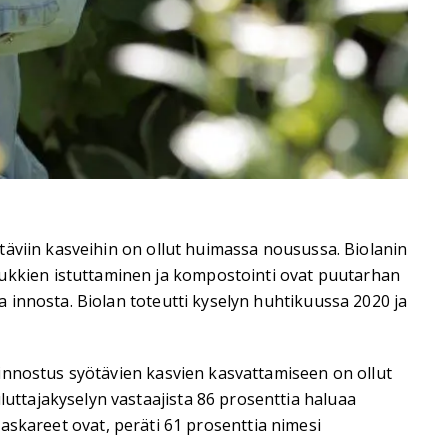
täviin kasveihin on ollut huimassa nousussa. Biolanin
kkien istuttaminen ja kompostointi ovat puutarhan
 innosta. Biolan toteutti kyselyn huhtikuussa 2020 ja
innostus syötävien kasvien kasvattamiseen on ollut
ttajakyselyn vastaajista 86 prosenttia haluaa
t askareet ovat, peräti 61 prosenttia nimesi