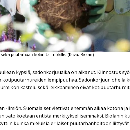
sekä puutarhaan kotiin tai mökille. (Kuva: Biolan)
ullean kypsiä, sadonkorjuuaika on alkanut. Kiinnostus syö
 kotipuutarhureiden lempipuuhaa. Sadonkorjuun ohella ku
urmikon kastelu sekä leikkaaminen eivät kotipuutarhureita
än -ilmiön. Suomalaiset viettivät enemmän aikaa kotona ja 
ato koetaan entistä merkityksellisemmäksi. Biolanin kulu
syttiin kuinka mieluisia erilaiset puutarhanhoitoon liittyvä