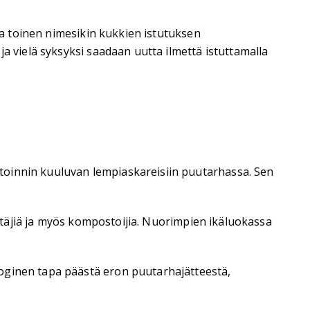
oka toinen nimesikin kukkien istutuksen
a vielä syksyksi saadaan uutta ilmettä istuttamalla
toinnin kuuluvan lempiaskareisiin puutarhassa. Sen
ättäjiä ja myös kompostoijia. Nuorimpien ikäluokassa
loginen tapa päästä eron puutarhajätteestä,