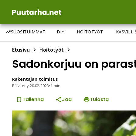
SUOSITUIMMAT
DIY
HOITOTYÖT
KASVILL
Etusivu
Hoitotyöt
Sadonkorjuu on parast
Rakentajan
toimitus
Päivitetty
20.02.2023
•
1 min
Tallenna
Jaa
Tulosta