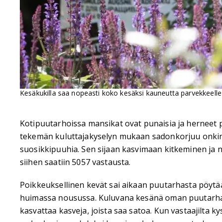
Kesäkukilla saa nopeasti koko kesäksi kauneutta parvekkeelle 
Kotipuutarhoissa mansikat ovat punaisia ja herneet p
tekemän kuluttajakyselyn mukaan sadonkorjuu onkin
suosikkipuuhia. Sen sijaan kasvimaan kitkeminen ja n
siihen saatiin 5057 vastausta.
Poikkeuksellinen kevät sai aikaan puutarhasta pöytä
huimassa nousussa. Kuluvana kesänä oman puutarhan s
kasvattaa kasveja, joista saa satoa. Kun vastaajilta ky