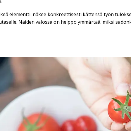
.
keä elementti: näkee konkreettisesti kättensä työn tuloks
taselle. Näiden valossa on helppo ymmärtää, miksi sadonko