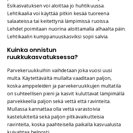
Esikasvatuksen voi aloittaa jo huhtikuussa.
Lehtikaalia voi käyttää pitkin kesää tuoreena
salaateissa tai keitettynä lämpimissä ruoissa.
Lehdet poimitaan nuorina aloittamalla alhaalta päin.
Lehtikaalin kumppanuuskasviksi sopii salvia.
Kuinka onnistun
ruukkukasvatuksessa?
Parvekeruukkuihin vaihdetaan joka vuosi uusi
multa. Käytettävältä mullalta vaaditaan paljon,
koska amppeleiden ja parvekeruukkujen multatila
on suhteellisen pieni ja kasvit kuluttavat lämpimällä
parvekkeella paljon sekä vettä että ravinteita.
Mullassa kannattaa olla vettä varastoivia
kastelukiteitä sekä paljon pitkävaikutteisia
ravinteita, koska paahteisella paikalla kasvualusta
kuivahtaa helposti.