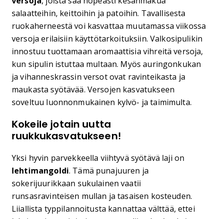
versoja
, joista saa nopeasti kesänmakua
salaatteihin, keittoihin ja patoihin. Tavallisesta
ruokaherneestä voi kasvattaa muutamassa viikossa
versoja erilaisiin käyttötarkoituksiin. Valkosipulikin
innostuu tuottamaan aromaattisia vihreitä versoja,
kun sipulin istuttaa multaan. Myös auringonkukan
ja vihanneskrassin versot ovat ravinteikasta ja
maukasta syötävää. Versojen kasvatukseen
soveltuu luonnonmukainen kylvö- ja taimimulta.
Kokeile jotain uutta
ruukkukasvatukseen!
Yksi hyvin parvekkeella viihtyvä syötävä laji on
lehtimangoldi
. Tämä punajuuren ja
sokerijuurikkaan sukulainen vaatii
runsasravinteisen mullan ja tasaisen kosteuden.
Liiallista typpilannoitusta kannattaa välttää, ettei