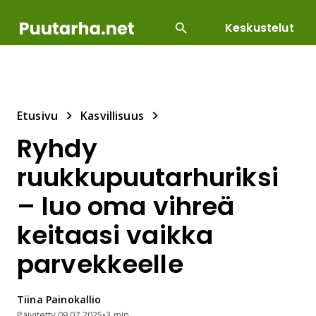
Keskustelut
SUOSITUIMMAT
DIY
HOITOTYÖT
KASVILLI
Etusivu
Kasvillisuus
Ryhdy
ruukkupuutarhuriksi
– luo oma vihreä
keitaasi vaikka
parvekkeelle
Tiina
Painokallio
Päivitetty
09.07.2025
•
3 min