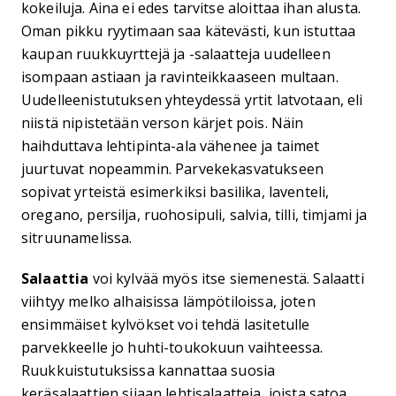
kokeiluja. Aina ei edes tarvitse aloittaa ihan alusta.
Oman pikku ryytimaan saa kätevästi, kun istuttaa
kaupan ruukkuyrttejä ja -salaatteja uudelleen
isompaan astiaan ja ravinteikkaaseen multaan.
Uudelleenistutuksen yhteydessä yrtit latvotaan, eli
niistä nipistetään verson kärjet pois. Näin
haihduttava lehtipinta-ala vähenee ja taimet
juurtuvat nopeammin. Parvekekasvatukseen
sopivat yrteistä esimerkiksi basilika, laventeli,
oregano, persilja, ruohosipuli, salvia, tilli, timjami ja
sitruunamelissa.
Salaattia
voi kylvää myös itse siemenestä. Salaatti
viihtyy melko alhaisissa lämpötiloissa, joten
ensimmäiset kylvökset voi tehdä lasitetulle
parvekkeelle jo huhti-toukokuun vaihteessa.
Ruukkuistutuksissa kannattaa suosia
keräsalaattien sijaan lehtisalaatteja, joista satoa