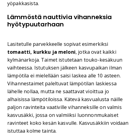
yöpakkasista.
Lämmöstä nauttivia vihanneksia
hyötypuutarhaan
Lasitetulle parvekkeelle sopivat esimerkiksi
tomaatti, kurkku ja meloni
, jotka ovat kaikki
kylmänarkoja. Taimet istutetaan touko-kesäkuun
vaihteessa. Istutuksen jälkeen kasvupaikan ilman
lämpötila ei mielellään saisi laskea alle 10 asteen.
Vihannestaimet paleltuvat lämpötilan laskiessa
lähelle nollaa, mutta ne saattavat vioittua jo
alhaisissa lämpötiloissa. Kätevä kasvualusta näille
paljon ravinteita vaativille vihanneksille on valmis
kasvusäkki, jossa on valmiiksi luonnonmukaiset
ravinteet koko kesän kasvulle. Kasvusäkkiin voidaan
istuttaa kolme tainta.