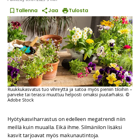
Tallenna
Jaa
Tulosta
Ruukkukasvatus tuo vihreyttä ja satoa myös pieniin tiloihin –
parveke tai terassi muuttuu helposti omaksi puutarhaksi.
©
Adobe Stock
Hyötykasviharrastus on edelleen megatrendi niin
meillä kuin muualla. Eikä ihme. Silmänilon lisäksi
kasvit tarjoavat myös makunautintoja.