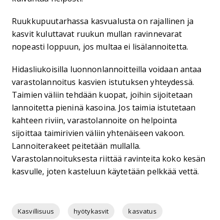
Ruukkupuutarhassa kasvualusta on rajallinen ja
kasvit kuluttavat ruukun mullan ravinnevarat
nopeasti loppuun, jos multaa ei lisälannoitetta.
Hidasliukoisilla luonnonlannoitteilla voidaan antaa
varastolannoitus kasvien istutuksen yhteydessä.
Taimien väliin tehdään kuopat, joihin sijoitetaan
lannoitetta pieninä kasoina. Jos taimia istutetaan
kahteen riviin, varastolannoite on helpointa
sijoittaa taimirivien väliin yhtenäiseen vakoon.
Lannoiterakeet peitetään mullalla.
Varastolannoituksesta riittää ravinteita koko kesän
kasvulle, joten kasteluun käytetään pelkkää vettä.
Kasvillisuus
hyötykasvit
kasvatus