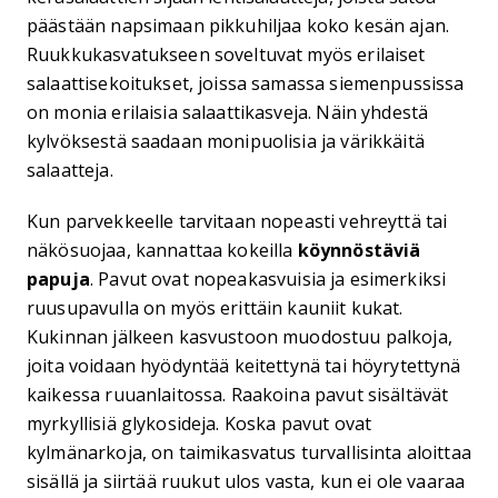
päästään napsimaan pikkuhiljaa koko kesän ajan.
Ruukkukasvatukseen soveltuvat myös erilaiset
salaattisekoitukset, joissa samassa siemenpussissa
on monia erilaisia salaattikasveja. Näin yhdestä
kylvöksestä saadaan monipuolisia ja värikkäitä
salaatteja.
Kun parvekkeelle tarvitaan nopeasti vehreyttä tai
näkösuojaa, kannattaa kokeilla
köynnöstäviä
papuja
. Pavut ovat nopeakasvuisia ja esimerkiksi
ruusupavulla on myös erittäin kauniit kukat.
Kukinnan jälkeen kasvustoon muodostuu palkoja,
joita voidaan hyödyntää keitettynä tai höyrytettynä
kaikessa ruuanlaitossa. Raakoina pavut sisältävät
myrkyllisiä glykosideja. Koska pavut ovat
kylmänarkoja, on taimikasvatus turvallisinta aloittaa
sisällä ja siirtää ruukut ulos vasta, kun ei ole vaaraa