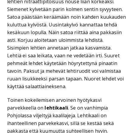
lehtien nitraattipitoisuus nouse liian korkeaksi.
Siemenet kylvetään parin kolmen sentin syvyyteen.
Satoa päästään keräämään noin kahden kuukauden
kuluttua kylvöstä. Uusintakylvö kannattaa tehdä
kesäkuun lopulla. Näin satoa riittää aina pakkasiin
asti. Korjuu aloitetaan uloimmista lehdistä.
Sisimpien lehtien annetaan jatkaa kasvamista.
Lehtiä ei saa leikata, vaan ne vedetään irti. Suuret
pehmeät lehdet käytetään höyrytettynä pinaatin
tavoin. Paksut ja mehevät lehtiruodit voi valmistaa
ruuan lisukkeeksi parsan tapaan. Nuoret lehdet voi
käyttää salaattiaineksena.
Toinen kokeilemisen arvoinen hyötykasvi
parvekkeella on
lehtikaali
. Se on vanhimpia
Pohjolassa viljeltyjä kaalilajeja. Lehtikaali on
ihanteellinen parvekekasvi, sillä se kestää sekä
pakkasta että kuumuutta suhteellisen hyvin.