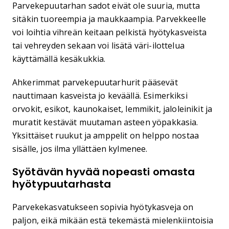
Parvekepuutarhan sadot eivät ole suuria, mutta
sitäkin tuoreempia ja maukkaampia. Parvekkeelle
voi loihtia vihreän keitaan pelkistä hyötykasveista
tai vehreyden sekaan voi lisätä väri-ilottelua
käyttämällä kesäkukkia.
Ahkerimmat parvekepuutarhurit pääsevät
nauttimaan kasveista jo keväällä. Esimerkiksi
orvokit, esikot, kaunokaiset, lemmikit, jaloleinikit ja
muratit kestävät muutaman asteen yöpakkasia.
Yksittäiset ruukut ja amppelit on helppo nostaa
sisälle, jos ilma yllättäen kylmenee.
Syötävän hyvää nopeasti omasta
hyötypuutarhasta
Parvekekasvatukseen sopivia hyötykasveja on
paljon, eikä mikään estä tekemästä mielenkiintoisia