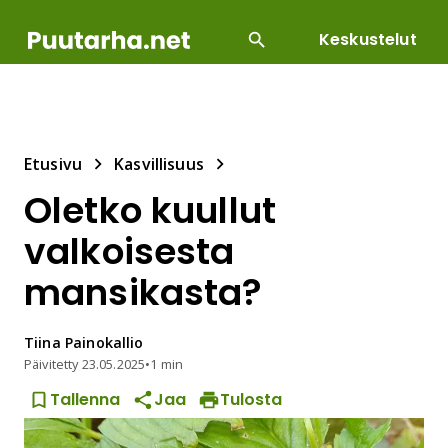
Keskustelut
SUOSITUIMMAT
DIY
HOITOTYÖT
KASVILLI
Etusivu
Kasvillisuus
Oletko kuullut
valkoisesta
mansikasta?
Tiina
Painokallio
Päivitetty
23.05.2025
•
1 min
Tallenna
Jaa
Tulosta