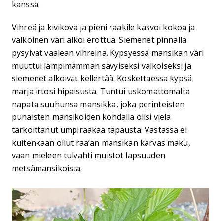
kanssa.
Vihreä ja kivikova ja pieni raakile kasvoi kokoa ja
valkoinen väri alkoi erottua. Siemenet pinnalla
pysyivät vaalean vihreinä. Kypsyessä mansikan väri
muuttui lämpimämmän sävyiseksi valkoiseksi ja
siemenet alkoivat kellertää. Koskettaessa kypsä
marja irtosi hipaisusta. Tuntui uskomattomalta
napata suuhunsa mansikka, joka perinteisten
punaisten mansikoiden kohdalla olisi vielä
tarkoittanut umpiraakaa tapausta. Vastassa ei
kuitenkaan ollut raa’an mansikan karvas maku,
vaan mieleen tulvahti muistot lapsuuden
metsämansikoista.