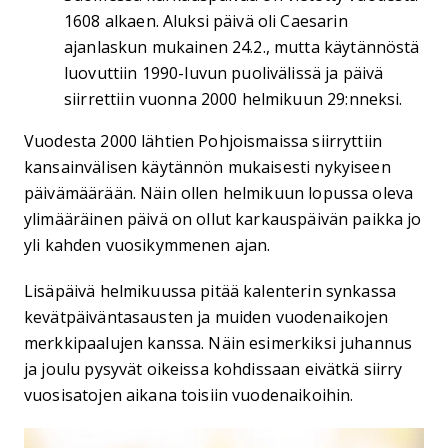
1608 alkaen. Aluksi päivä oli Caesarin
ajanlaskun mukainen 24.2., mutta käytännöstä
luovuttiin 1990-luvun puolivälissä ja päivä
siirrettiin vuonna 2000 helmikuun 29:nneksi.
Vuodesta 2000 lähtien Pohjoismaissa siirryttiin
kansainvälisen käytännön mukaisesti nykyiseen
päivämäärään. Näin ollen helmikuun lopussa oleva
ylimääräinen päivä on ollut karkauspäivän paikka jo
yli kahden vuosikymmenen ajan.
Lisäpäivä helmikuussa pitää kalenterin synkassa
kevätpäiväntasausten ja muiden vuodenaikojen
merkkipaalujen kanssa. Näin esimerkiksi juhannus
ja joulu pysyvät oikeissa kohdissaan eivätkä siirry
vuosisatojen aikana toisiin vuodenaikoihin.