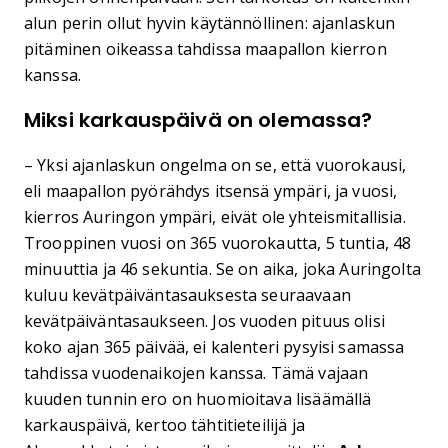
alun perin ollut hyvin käytännöllinen: ajanlaskun
pitäminen oikeassa tahdissa maapallon kierron
kanssa.
Miksi karkauspäivä on olemassa?
– Yksi ajanlaskun ongelma on se, että vuorokausi,
eli maapallon pyörähdys itsensä ympäri, ja vuosi,
kierros Auringon ympäri, eivät ole yhteismitallisia.
Trooppinen vuosi on 365 vuorokautta, 5 tuntia, 48
minuuttia ja 46 sekuntia. Se on aika, joka Auringolta
kuluu kevätpäiväntasauksesta seuraavaan
kevätpäiväntasaukseen. Jos vuoden pituus olisi
koko ajan 365 päivää, ei kalenteri pysyisi samassa
tahdissa vuodenaikojen kanssa. Tämä vajaan
kuuden tunnin ero on huomioitava lisäämällä
karkauspäivä, kertoo tähtitieteilijä ja