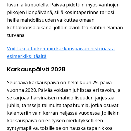
luvun alkupuolella. Päivää pidettiin myös vanhojen
piikojen ilonpäivänä, sillä kosintaperinne tarjosi
heille mahdollisuuden vaikuttaa omaan
kohtaloonsa aikana, jolloin avioliitto nähtiin elämän
turvana.
Voit lukea tarkemmin karkauspäivän historiasta
esimerkiksi täältä
Karkauspäivä 2028
Seuraava karkauspäivä on helmikuun 29. päivä
vuonna 2028. Päivää voidaan juhlistaa eri tavoin, ja
se tarjoaa harvinaisen mahdollisuuden järjestää
juhlia, tansseja tai muita tapahtumia, jotka osuvat
kalenteriin vain kerran neljässä vuodessa. Joillekin
karkauspäivä on erityisen merkityksellinen
syntymäpäivä, toisille se on hauska tapa rikkoa