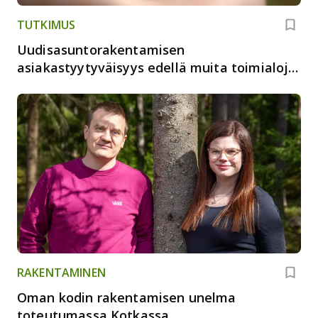
TUTKIMUS
Uudisasuntorakentamisen
asiakastyytyväisyys edellä muita toimialoja
ja Ruotsia
RAKENTAMINEN
Oman kodin rakentamisen unelma
toteutumassa Kotkassa