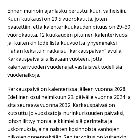
Ennen muinoin ajanlasku perustui kuun vaiheisiin.
Kuun kuukausi on 29,5 vuorokautta, joten
päätettiin, että kalenterikuukauden pituus on 29–30
vuorokautta. 12 kuukauden pituinen kalenterivuosi
jäi kuitenkin todellista kuuvuotta lyhyemmäksi.
Tähän keksittiin ratkaisu "karkauspäivän" avulla.
Karkauspäivä siis lisätään vuoteen, jotta
kalenterivuoden vuodenajat vastaisivat todellisia
vuodenaikoja.
Karkauspäivä on kalenterissa jälleen vuonna 2028.
Edellinen osui helmikuun 29. päivälle vuonna 2024 ja
sitä seuraava vuonna 2032. Karkauspäivää on
kutsuttu jo vuosisatoja nurinkurisuuden päiväksi,
johon liittyy monia leikkimielisiä perinteitä ja
uskomuksia, aina naisten kosinnoista vanhojen
piikojen onnenpäivään. Sen tarkoitus on kuitenkin