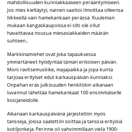
mahdollisuuden kunniakkaaseen perääntymiseen.
Jos mies kieltäytyi, nainen saattoi ilmoittaa olleensa
liikkeellä vain hamekankaan perässä. Kuuleman
mukaan kangaskaupoissa ei silti ole ollut
havaittavaa nousua miesasiakkaiden määrän
suhteen...
Markkinamiehet ovat joka tapauksessa
ymmärtäneet hyödyntää tämän erikoisen päivän.
Moni ravitsemusliike, majapaikka ja jopa kunta
tarjoaa erityiset edut karkauspäivän kunniaksi.
Onpahan eräs julkisuuden henkilökin aikanaan
luvannut lähettää hamekankaat 100 ensimmäiselle
kosijaneidolle.
Aikanaan karkauspäivänä järjestettiin myös
tansseja, joissa saatettiin soittaa ja tanssia erityisiä
kotiljonkeja. Perinne oli vahvimmillaan vielä 1900-