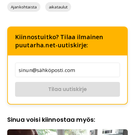
Ajankohtaista
aikataulut
Kiinnostuitko? Tilaa ilmainen
puutarha.net-uutiskirje:
Tilaa uutiskirje
Sinua voisi kiinnostaa myös: