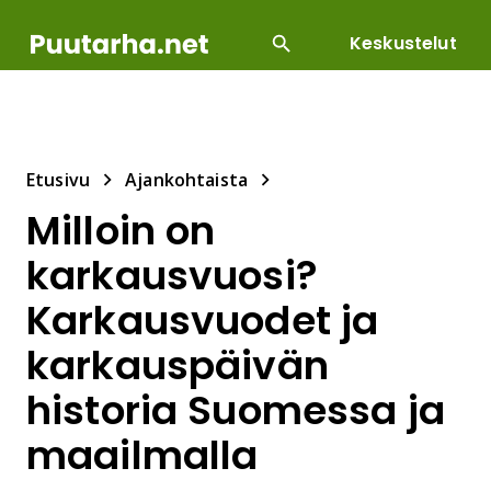
Keskustelut
SUOSITUIMMAT
DIY
HOITOTYÖT
KASVILLI
Etusivu
Ajankohtaista
Milloin on
karkausvuosi?
Karkausvuodet ja
karkauspäivän
historia Suomessa ja
maailmalla