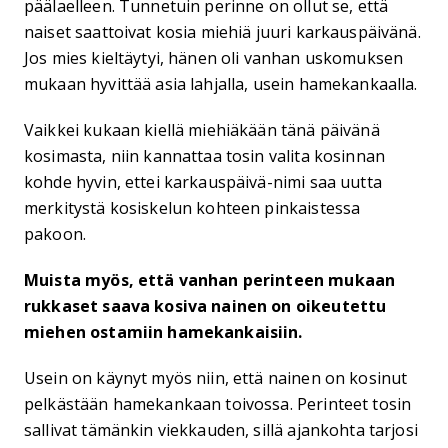
päälaelleen. Tunnetuin perinne on ollut se, että
naiset saattoivat kosia miehiä juuri karkauspäivänä.
Jos mies kieltäytyi, hänen oli vanhan uskomuksen
mukaan hyvittää asia lahjalla, usein hamekankaalla.
Vaikkei kukaan kiellä miehiäkään tänä päivänä
kosimasta, niin kannattaa tosin valita kosinnan
kohde hyvin, ettei karkauspäivä-nimi saa uutta
merkitystä kosiskelun kohteen pinkaistessa
pakoon.
Muista myös, että vanhan perinteen mukaan
rukkaset saava kosiva nainen on oikeutettu
miehen ostamiin hamekankaisiin.
Usein on käynyt myös niin, että nainen on kosinut
pelkästään hamekankaan toivossa. Perinteet tosin
sallivat tämänkin viekkauden, sillä ajankohta tarjosi