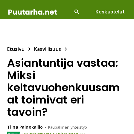
Keskustelut
SUOSITUIMMAT
DIY
HOITOTYÖT
KASVILLI
Etusivu
Kasvillisuus
Asiantuntija vastaa:
Miksi
keltavuohenkuusam
at toimivat eri
tavoin?
Tiina
Painokallio
Kaupallinen yhteistyö