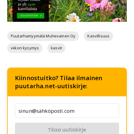
Puutarhamyymälä Muhevainen Oy
Kasvillisuus
viikon kysymys
kasvit
Kiinnostuitko? Tilaa ilmainen
puutarha.net-uutiskirje:
Tilaa uutiskirje