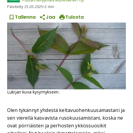
Puutarhamyymälä Muhevainen Oy
Päivitetty
25.03.2025
•
2 min
Tallenna
Jaa
Tulosta
Lukijan kuva kysymykseen.
Olen tykännyt yhdestä keltavuohenkuusamastani ja
sen vierellä kasvavista rusokuusamistani, koska ne
ovat pörriäisten ja perhosten ykkössuosikit