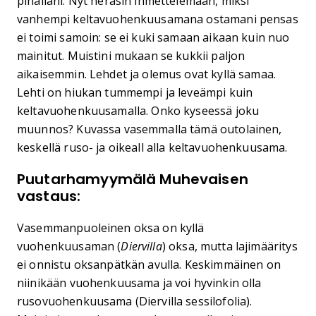
pihallani. Nyt heräsin ihmettelemään, miksi
vanhempi keltavuohenkuusamana ostamani pensas
ei toimi samoin: se ei kuki samaan aikaan kuin nuo
mainitut. Muistini mukaan se kukkii paljon
aikaisemmin. Lehdet ja olemus ovat kyllä samaa.
Lehti on hiukan tummempi ja leveämpi kuin
keltavuohenkuusamalla. Onko kyseessä joku
muunnos? Kuvassa vasemmalla tämä outolainen,
keskellä ruso- ja oikeall alla keltavuohenkuusama.
Puutarhamyymälä Muhevaisen
vastaus:
Vasemmanpuoleinen oksa on kyllä
vuohenkuusaman (
Diervilla
) oksa, mutta lajimääritys
ei onnistu oksanpätkän avulla. Keskimmäinen on
niinikään vuohenkuusama ja voi hyvinkin olla
rusovuohenkuusama (Diervilla sessilofolia).