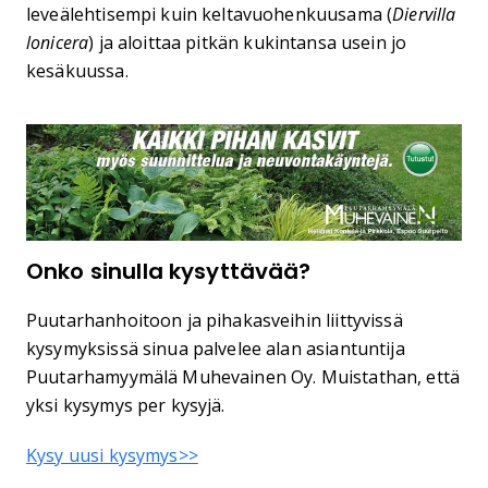
leveälehtisempi kuin keltavuohenkuusama (
Diervilla
lonicera
) ja aloittaa pitkän kukintansa usein jo
kesäkuussa.
Onko sinulla kysyttävää?
Puutarhanhoitoon ja pihakasveihin liittyvissä
kysymyksissä sinua palvelee alan asiantuntija
Puutarhamyymälä Muhevainen Oy. Muistathan, että
yksi kysymys per kysyjä.
Kysy uusi kysymys>>