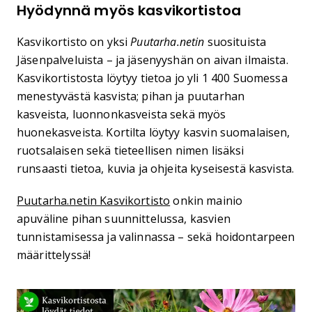
Hyödynnä myös kasvikortistoa
Kasvikortisto on yksi
Puutarha.netin
suosituista
Jäsenpalveluista – ja jäsenyyshän on aivan ilmaista.
Kasvikortistosta löytyy tietoa jo yli 1 400 Suomessa
menestyvästä kasvista; pihan ja puutarhan
kasveista, luonnonkasveista sekä myös
huonekasveista. Kortilta löytyy kasvin suomalaisen,
ruotsalaisen sekä tieteellisen nimen lisäksi
runsaasti tietoa, kuvia ja ohjeita kyseisestä kasvista.
Puutarha.netin Kasvikortisto
onkin mainio
apuväline pihan suunnittelussa, kasvien
tunnistamisessa ja valinnassa – sekä hoidontarpeen
määrittelyssä!