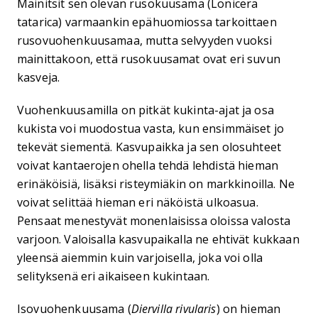
Mainitsit sen olevan rusokuusama (Lonicera
tatarica) varmaankin epähuomiossa tarkoittaen
rusovuohenkuusamaa, mutta selvyyden vuoksi
mainittakoon, että rusokuusamat ovat eri suvun
kasveja.
Vuohenkuusamilla on pitkät kukinta-ajat ja osa
kukista voi muodostua vasta, kun ensimmäiset jo
tekevät siementä. Kasvupaikka ja sen olosuhteet
voivat kantaerojen ohella tehdä lehdistä hieman
erinäköisiä, lisäksi risteymiäkin on markkinoilla. Ne
voivat selittää hieman eri näköistä ulkoasua.
Pensaat menestyvät monenlaisissa oloissa valosta
varjoon. Valoisalla kasvupaikalla ne ehtivät kukkaan
yleensä aiemmin kuin varjoisella, joka voi olla
selityksenä eri aikaiseen kukintaan.
Isovuohenkuusama (
Diervilla rivularis
) on hieman