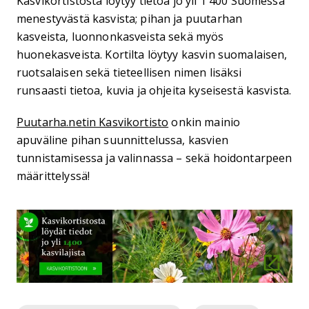
Kasvikortistosta löytyy tietoa jo yli 1 400 Suomessa
menestyvästä kasvista; pihan ja puutarhan
kasveista, luonnonkasveista sekä myös
huonekasveista. Kortilta löytyy kasvin suomalaisen,
ruotsalaisen sekä tieteellisen nimen lisäksi
runsaasti tietoa, kuvia ja ohjeita kyseisestä kasvista.
Puutarha.netin Kasvikortisto
onkin mainio
apuväline pihan suunnittelussa, kasvien
tunnistamisessa ja valinnassa – sekä hoidontarpeen
määrittelyssä!