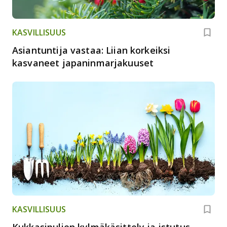
KASVILLISUUS
Asiantuntija vastaa: Liian korkeiksi
kasvaneet japaninmarjakuuset
KASVILLISUUS
Kukkasipulien kylmäkäsittely ja istutus