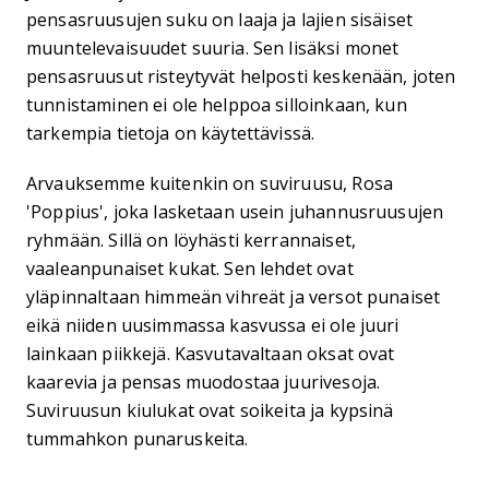
pensasruusujen suku on laaja ja lajien sisäiset
muuntelevaisuudet suuria. Sen lisäksi monet
pensasruusut risteytyvät helposti keskenään, joten
tunnistaminen ei ole helppoa silloinkaan, kun
tarkempia tietoja on käytettävissä.
Arvauksemme kuitenkin on suviruusu, Rosa
'Poppius', joka lasketaan usein juhannusruusujen
ryhmään. Sillä on löyhästi kerrannaiset,
vaaleanpunaiset kukat. Sen lehdet ovat
yläpinnaltaan himmeän vihreät ja versot punaiset
eikä niiden uusimmassa kasvussa ei ole juuri
lainkaan piikkejä. Kasvutavaltaan oksat ovat
kaarevia ja pensas muodostaa juurivesoja.
Suviruusun kiulukat ovat soikeita ja kypsinä
tummahkon punaruskeita.