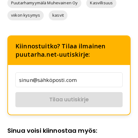
Puutarhamyymälä Muhevainen Oy
Kasvillisuus
viikon kysymys
kasvit
Kiinnostuitko? Tilaa ilmainen
puutarha.net-uutiskirje:
Tilaa uutiskirje
Sinua voisi kiinnostaa myös: