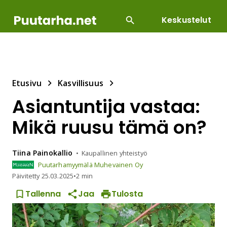
Keskustelut
SUOSITUIMMAT
DIY
HOITOTYÖT
KASVILLI
Etusivu
Kasvillisuus
Asiantuntija vastaa:
Mikä ruusu tämä on?
Tiina
Painokallio
Kaupallinen yhteistyö
Puutarhamyymälä Muhevainen Oy
Päivitetty
25.03.2025
•
2 min
Tallenna
Jaa
Tulosta