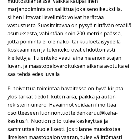
muutostilanteissa. Vaikka kaupallinen
marjanpoiminta on sallittua jokaisenoikeuksilla,
siihen liittyvät lieveilmiöt voivat herättää
vastustusta. Suositeltavaa on pysyä riittävän etäällä
asutuksesta, vähintään noin 200 metrin päässä,
jotta poiminta ei ole näkö- tai kuuloetäisyydellä.
Roskaaminen ja tulenteko ovat ehdottomasti
kiellettyjä. Tulenteko vaatii aina maanomistajan
luvan, ja maastopalovaroituksen aikana avotulta ei
saa tehdä edes luvalla.
Ei-toivottua toimintaa havaitessa on hyvä kirjata
ylös tarkat tiedot, kuten aika, paikka ja auton
rekisterinumero. Havainnot voidaan ilmoittaa
osoitteeseen luonnontuotteidenkeruu@keha-
keskus.fi. Nuotion pito tulee keskeyttää ja
sammuttaa huolellisesti. Jos tilanne muodostaa
ilmeisen maastopalon vaaran, tulee välittömästi