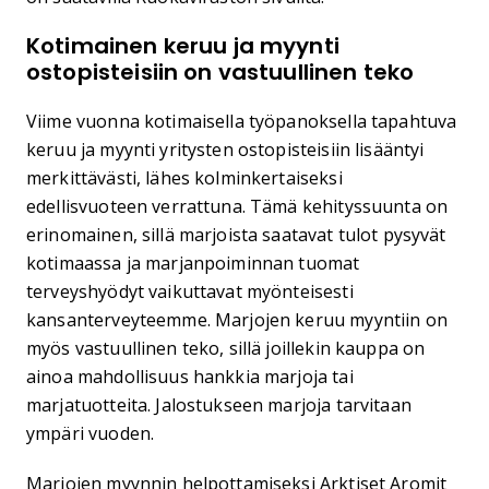
Kotimainen keruu ja myynti
ostopisteisiin on vastuullinen teko
Viime vuonna kotimaisella työpanoksella tapahtuva
keruu ja myynti yritysten ostopisteisiin lisääntyi
merkittävästi, lähes kolminkertaiseksi
edellisvuoteen verrattuna. Tämä kehityssuunta on
erinomainen, sillä marjoista saatavat tulot pysyvät
kotimaassa ja marjanpoiminnan tuomat
terveyshyödyt vaikuttavat myönteisesti
kansanterveyteemme. Marjojen keruu myyntiin on
myös vastuullinen teko, sillä joillekin kauppa on
ainoa mahdollisuus hankkia marjoja tai
marjatuotteita. Jalostukseen marjoja tarvitaan
ympäri vuoden.
Marjojen myynnin helpottamiseksi Arktiset Aromit