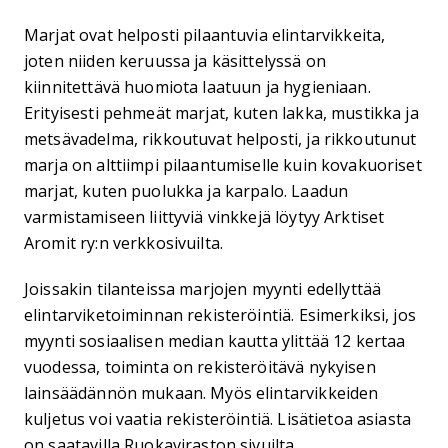
Marjat ovat helposti pilaantuvia elintarvikkeita,
joten niiden keruussa ja käsittelyssä on
kiinnitettävä huomiota laatuun ja hygieniaan.
Erityisesti pehmeät marjat, kuten lakka, mustikka ja
metsävadelma, rikkoutuvat helposti, ja rikkoutunut
marja on alttiimpi pilaantumiselle kuin kovakuoriset
marjat, kuten puolukka ja karpalo. Laadun
varmistamiseen liittyviä vinkkejä löytyy Arktiset
Aromit ry:n verkkosivuilta.
Joissakin tilanteissa marjojen myynti edellyttää
elintarviketoiminnan rekisteröintiä. Esimerkiksi, jos
myynti sosiaalisen median kautta ylittää 12 kertaa
vuodessa, toiminta on rekisteröitävä nykyisen
lainsäädännön mukaan. Myös elintarvikkeiden
kuljetus voi vaatia rekisteröintiä. Lisätietoa asiasta
on saatavilla Ruokaviraston sivuilta.