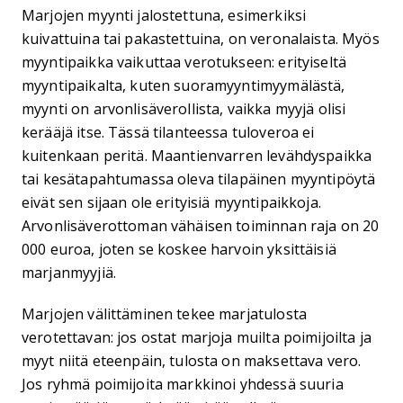
Marjojen myynti jalostettuna, esimerkiksi
kuivattuina tai pakastettuina, on veronalaista. Myös
myyntipaikka vaikuttaa verotukseen: erityiseltä
myyntipaikalta, kuten suoramyyntimyymälästä,
myynti on arvonlisäverollista, vaikka myyjä olisi
kerääjä itse. Tässä tilanteessa tuloveroa ei
kuitenkaan peritä. Maantienvarren levähdyspaikka
tai kesätapahtumassa oleva tilapäinen myyntipöytä
eivät sen sijaan ole erityisiä myyntipaikkoja.
Arvonlisäverottoman vähäisen toiminnan raja on 20
000 euroa, joten se koskee harvoin yksittäisiä
marjanmyyjiä.
Marjojen välittäminen tekee marjatulosta
verotettavan: jos ostat marjoja muilta poimijoilta ja
myyt niitä eteenpäin, tulosta on maksettava vero.
Jos ryhmä poimijoita markkinoi yhdessä suuria