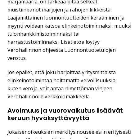
marjamääriä, on tärkeää pitää selkeät
muistiinpanot marjojen ja rahojen liikkeistä.
Laajamittainen luonnontuotteiden kerääminen ja
myynti voidaan katsoa elinkeinotoiminnaksi, muuksi
tulonhankkimistoiminnaksi tai
harrastustoiminnaksi. Lisätietoa löytyy
Verohallinnon ohjeesta Luonnontuotetulojen
verotus.
Jos epäilet, että joku harjoittaa yritysmittaista
elinkeinotoimintaa hoitamatta velvollisuuksia,
kuten veroja, voit antaa nimettömän vihjeen
Verohallinnolle verkkolomakkeella.
Avoimuus ja vuorovaikutus lisäävät
keruun hyväksyttävyyttä
Jokaisenoikeuksien merkitys nousee esiin erityisesti