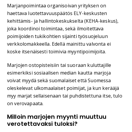
Marjanpoimintaa organisoivan yrityksen on
haettava luotettavuuspäätös ELY-keskusten
kehittämis- ja hallintokeskukselta (KEHA-keskus),
joka koordinoi toimintaa, sekä ilmoitettava
poimijoiden tukikohtien sijainti työsuojeluun
verkkolomakkeella. Edellä mainittu valvonta ei
koske itsenäisesti toimivia myyntipoimijoita.
Marjojen ostopisteisiin tai suoraan kuluttajille
esimerkiksi sosiaalisen median kautta marjoja
voivat myydä sekä suomalaiset että Suomessa
oleskelevat ulkomaalaiset poimijat, ja kun kerääjä
myy marjat sellaisenaan tai puhdistettuna itse, tulo
on verovapaata.
Milloin marjojen myynti muuttuu
verotettavaksi tuloksi?