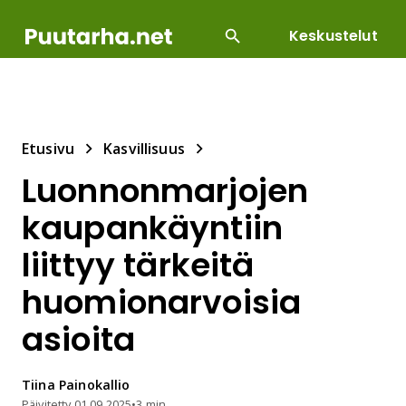
Keskustelut
SUOSITUIMMAT
DIY
HOITOTYÖT
KASVILLI
Etusivu
Kasvillisuus
Luonnonmarjojen
kaupankäyntiin
liittyy tärkeitä
huomionarvoisia
asioita
Tiina
Painokallio
Päivitetty
01.09.2025
•
3 min