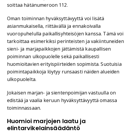
soittaa hätänumeroon 112.
Oman toiminnan hyväksyttävyyttä voi lisätä
asianmukaisella, riittävällä ja ennakoivalla
vuoropuhelulla paikallisyhteisöjen kanssa. Tämä voi
tarkoittaa esimerkiksi perinteisten ja vakiintuneiden
sieni- ja marjapaikkojen jättämistä kaupallisen
poiminnan ulkopuolelle sekä paikallisesti
huomioitavien erityispiirteiden sopimista. Suotuisia
poimintapaikkoja löytyy runsaasti näiden alueiden
ulkopuolelta.
Jokaisen marjan- ja sientenpoimijan vastuulla on
edistää ja vaalia keruun hyväksyttävyyttä omassa
toiminnassaan.
Huomioi marjojen laatu ja
elintarvikelainsäädäntö