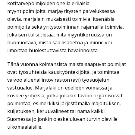
kotitarvepoimijoiden ohella erilaisia
myyntipoimijoita: marjayritysten palveluksessa
olevia, marjalain mukaisesti toimivia, itsenäisiä
poimijoita sekä yritystoiminnan rajamailla toimivia.
Jokaisen tulisi tietää, mitä myyntikeruussa on
huomioitava, mistä saa lisätietoa ja minne voi
ilmoittaa huolestuttavista havainnoista.
Tänä vuonna kolmansista maista saapuvat poimijat
ovat työsuhteisia kausityöntekijöitä, ja toimintaa
valvoo aluehallintoviraston (avi) työsuojelun
vastuualue. Marjalaki on edelleen voimassa ja
koskee yrityksiä, jotka jollakin tavoin organisoivat
poimintaa, esimerkiksi järjestämällä majoituksen,
kuljetuksen, keruuvälineet tai nämä kaikki
Suomessa jo jonkin oleskeluluvan turvin oleville
ulkomaalaisille.