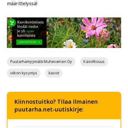
määrittelyssä!
Puutarhamyymälä Muhevainen Oy
Kasvillisuus
viikon kysymys
kasvit
Kiinnostuitko? Tilaa ilmainen
puutarha.net-uutiskirje: