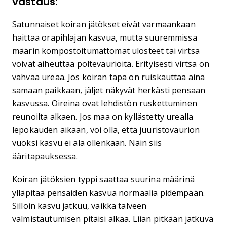
vastaus:
Satunnaiset koiran jätökset eivät varmaankaan
haittaa orapihlajan kasvua, mutta suuremmissa
määrin kompostoitumattomat ulosteet tai virtsa
voivat aiheuttaa poltevaurioita. Erityisesti virtsa on
vahvaa ureaa. Jos koiran tapa on ruiskauttaa aina
samaan paikkaan, jäljet näkyvät herkästi pensaan
kasvussa. Oireina ovat lehdistön ruskettuminen
reunoilta alkaen. Jos maa on kyllästetty urealla
lepokauden aikaan, voi olla, että juuristovaurion
vuoksi kasvu ei ala ollenkaan. Näin siis
ääritapauksessa.
Koiran jätöksien typpi saattaa suurina määrinä
ylläpitää pensaiden kasvua normaalia pidempään.
Silloin kasvu jatkuu, vaikka talveen
valmistautumisen pitäisi alkaa. Liian pitkään jatkuva