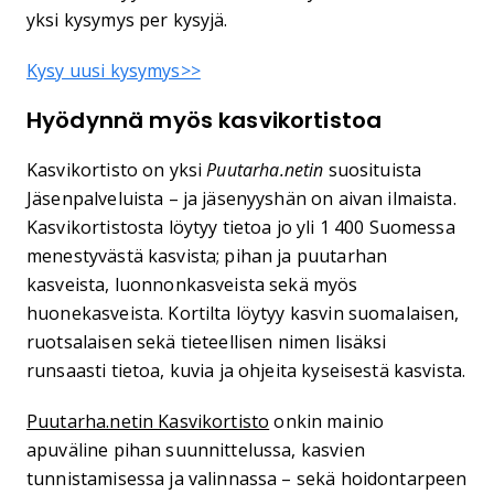
yksi kysymys per kysyjä.
Kysy uusi kysymys>>
Hyödynnä myös kasvikortistoa
Kasvikortisto on yksi
Puutarha.netin
suosituista
Jäsenpalveluista – ja jäsenyyshän on aivan ilmaista.
Kasvikortistosta löytyy tietoa jo yli 1 400 Suomessa
menestyvästä kasvista; pihan ja puutarhan
kasveista, luonnonkasveista sekä myös
huonekasveista. Kortilta löytyy kasvin suomalaisen,
ruotsalaisen sekä tieteellisen nimen lisäksi
runsaasti tietoa, kuvia ja ohjeita kyseisestä kasvista.
Puutarha.netin Kasvikortisto
onkin mainio
apuväline pihan suunnittelussa, kasvien
tunnistamisessa ja valinnassa – sekä hoidontarpeen