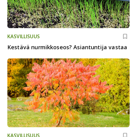
KASVILLISUUS
Kestävä nurmikkoseos? Asiantuntija vastaa
KASVILLISUUS