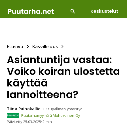
Keskustelut
SUOSITUIMMAT
DIY
HOITOTYÖT
KASVILLI
Etusivu
Kasvillisuus
Asiantuntija vastaa:
Voiko koiran ulostetta
käyttää
lannoitteena?
Tiina
Painokallio
Kaupallinen yhteistyö
Puutarhamyymälä Muhevainen Oy
Päivitetty
25.03.2025
•
2 min