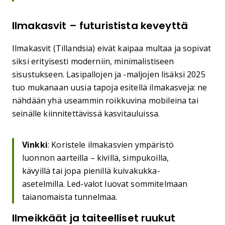
Ilmakasvit – futuristista keveyttä
Ilmakasvit (Tillandsia) eivät kaipaa multaa ja sopivat
siksi erityisesti moderniin, minimalistiseen
sisustukseen. Lasipallojen ja -maljojen lisäksi 2025
tuo mukanaan uusia tapoja esitellä ilmakasveja: ne
nähdään yhä useammin roikkuvina mobileina tai
seinälle kiinnitettävissä kasvitauluissa.
Vinkki
: Koristele ilmakasvien ympäristö
luonnon aarteilla – kivillä, simpukoilla,
kävyillä tai jopa pienillä kuivakukka-
asetelmilla. Led-valot luovat sommitelmaan
taianomaista tunnelmaa.
Ilmeikkäät ja taiteelliset ruukut