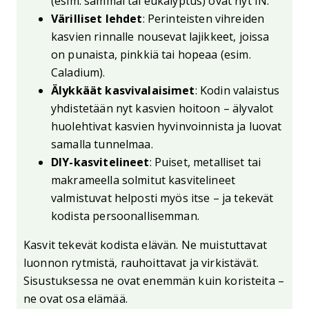
(esim. sammal tai eukalyptus) ovat nyt IN.
Värilliset lehdet
: Perinteisten vihreiden
kasvien rinnalle nousevat lajikkeet, joissa
on punaista, pinkkiä tai hopeaa (esim.
Caladium).
Älykkäät kasvivalaisimet
: Kodin valaistus
yhdistetään nyt kasvien hoitoon – älyvalot
huolehtivat kasvien hyvinvoinnista ja luovat
samalla tunnelmaa.
DIY-kasvitelineet
: Puiset, metalliset tai
makrameella solmitut kasvitelineet
valmistuvat helposti myös itse – ja tekevät
kodista persoonallisemman.
Kasvit tekevät kodista elävän. Ne muistuttavat
luonnon rytmistä, rauhoittavat ja virkistävät.
Sisustuksessa ne ovat enemmän kuin koristeita –
ne ovat osa elämää.