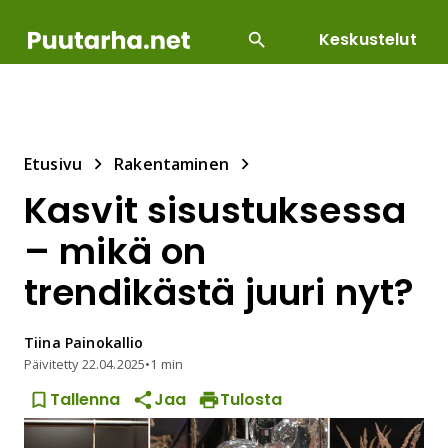
Keskustelut
SUOSITUIMMAT
DIY
HOITOTYÖT
KASVILLI
Etusivu
Rakentaminen
Kasvit sisustuksessa
– mikä on
trendikästä juuri nyt?
Tiina
Painokallio
Päivitetty
22.04.2025
•
1 min
Tallenna
Jaa
Tulosta