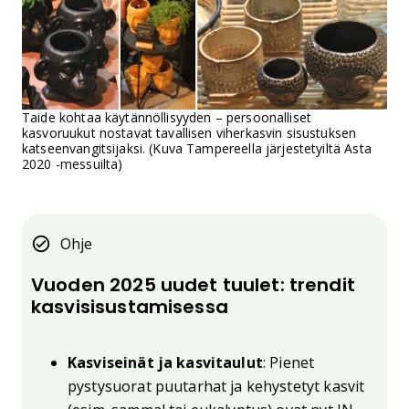
Taide kohtaa käytännöllisyyden – persoonalliset
kasvoruukut nostavat tavallisen viherkasvin sisustuksen
katseenvangitsijaksi. (Kuva Tampereella järjestetyiltä Asta
2020 -messuilta)
Ohje
Vuoden 2025 uudet tuulet: trendit
kasvisisustamisessa
Kasviseinät ja kasvitaulut
: Pienet
pystysuorat puutarhat ja kehystetyt kasvit