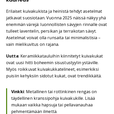
Erilaiset kuivakukista ja heinistä tehdyt asetelmat
jatkavat suosiotaan. Vuonna 2025 näissä näkyy yhä
enemmän värejä: luonnollisten sävyjen rinnalle ovat
tulleet laventelin, persikan ja terrakotan sävyt.
Asetelmat voivat olla runsaita tai minimalistisia –
vain mielikuvitus on rajana.
Uutta
: Keramiikkatauluihin kiinnitetyt kuivakukat
ovat uusi hitti boheemin sisustustyylin ystäville.
Myös roikkuvat kuivakukkatelineet, esimerkiksi
puisiin kehyksiin sidotut kukat, ovat trendikkäitä.
Vinkki
: Metallinen tai rottinkinen rengas on
täydellinen kranssipohja kuivakukille. Lisää
mukaan vaikka hapsuja tai pellavanauhaa
pehmentämään ilmettä.