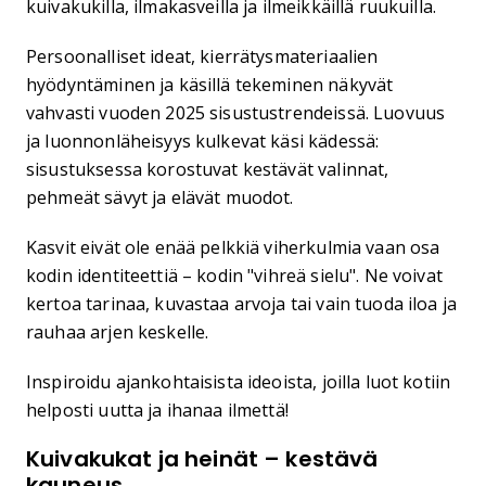
kuivakukilla, ilmakasveilla ja ilmeikkäillä ruukuilla.
Persoonalliset ideat, kierrätysmateriaalien
hyödyntäminen ja käsillä tekeminen näkyvät
vahvasti vuoden 2025 sisustustrendeissä. Luovuus
ja luonnonläheisyys kulkevat käsi kädessä:
sisustuksessa korostuvat kestävät valinnat,
pehmeät sävyt ja elävät muodot.
Kasvit eivät ole enää pelkkiä viherkulmia vaan osa
kodin identiteettiä – kodin "vihreä sielu". Ne voivat
kertoa tarinaa, kuvastaa arvoja tai vain tuoda iloa ja
rauhaa arjen keskelle.
Inspiroidu ajankohtaisista ideoista, joilla luot kotiin
helposti uutta ja ihanaa ilmettä!
Kuivakukat ja heinät – kestävä
kauneus