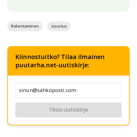
Rakentaminen
sisustus
Kiinnostuitko? Tilaa ilmainen
puutarha.net-uutiskirje:
Tilaa uutiskirje