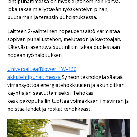
lehtipuhaltimessa on myös ergonominen kahva,
joka takaa miellyttävän työskentelyn pihan,
puutarhan ja terassin puhdistuksessa.
Laitteen 2-vaihteinen nopeudensäätö varmistaa
sopivan puhallustehon, melutason ja käyttöajan.
Kätevästi asentuva suutinliitin takaa puolestaan
nopean työnaloituksen.
UniversalLeafBlower 18V-130
akkulehtipuhaltimessa
Syneon teknologia säätää
virransyöttöä energiatehokkuuden ja akun pitkän
käyntiajan saavuttamiseksi. Tehokas
keskipakopuhallin tuottaa voimakkaan ilmavirran ja
poistaa lehdet ja roskat tehokkaasti.