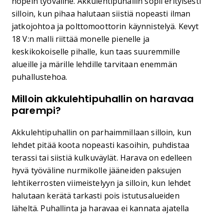
nopein työväline. Akkulehtipuhallin sopii erityisesti
silloin, kun pihaa halutaan siistiä nopeasti ilman
jatkojohtoa ja polttomoottorin käynnistelyä. Kevyt
18 V:n malli riittää monelle pienelle ja
keskikokoiselle pihalle, kun taas suuremmille
alueille ja märille lehdille tarvitaan enemmän
puhallustehoa.
Milloin akkulehtipuhallin on haravaa
parempi?
Akkulehtipuhallin on parhaimmillaan silloin, kun
lehdet pitää koota nopeasti kasoihin, puhdistaa
terassi tai siistiä kulkuväylät. Harava on edelleen
hyvä työväline nurmikolle jääneiden paksujen
lehtikerrosten viimeistelyyn ja silloin, kun lehdet
halutaan kerätä tarkasti pois istutusalueiden
läheltä. Puhallinta ja haravaa ei kannata ajatella