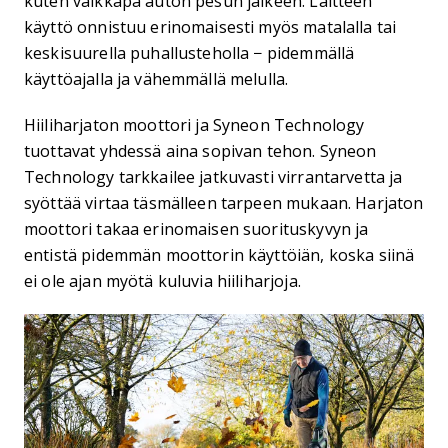
kuten vaikkapa auton pesun jälkeen. Laitteen
käyttö onnistuu erinomaisesti myös matalalla tai
keskisuurella puhallusteholla − pidemmällä
käyttöajalla ja vähemmällä melulla.
Hiiliharjaton moottori ja Syneon Technology
tuottavat yhdessä aina sopivan tehon. Syneon
Technology tarkkailee jatkuvasti virrantarvetta ja
syöttää virtaa täsmälleen tarpeen mukaan. Harjaton
moottori takaa erinomaisen suorituskyvyn ja
entistä pidemmän moottorin käyttöiän, koska siinä
ei ole ajan myötä kuluvia hiiliharjoja.