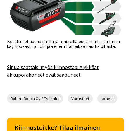
Boschin lehti­puhaltimilla ja -imureilla puutarhan siistiminen
käy nopeasti, jolloin jää enemmän aikaa nauttia pihasta.
Sinua saattaisi myös kiinnostaa: Älykkäät
akkuporakoneet ovat saapuneet
Robert Bosch Oy / Työkalut
Varusteet
koneet
Kiinnostuitko? Tilaa ilmainen