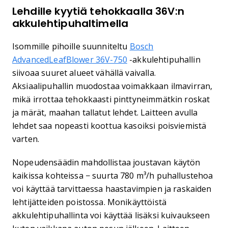
Lehdille kyytiä tehokkaalla 36V:n
akkulehtipuhaltimella
Isommille pihoille suunniteltu
Bosch
AdvancedLeafBlower 36V-750
-akkulehtipuhallin
siivoaa suuret alueet vähällä vaivalla.
Aksiaalipuhallin muodostaa voimakkaan ilmavirran,
mikä irrottaa tehokkaasti pinttyneimmätkin roskat
ja märät, maahan tallatut lehdet. Laitteen avulla
lehdet saa nopeasti koottua kasoiksi poisviemistä
varten.
Nopeudensäädin mahdollistaa joustavan käytön
kaikissa kohteissa − suurta 780 m³/h puhallustehoa
voi käyttää tarvittaessa haastavimpien ja raskaiden
lehtijätteiden poistossa. Monikäyttöistä
akkulehtipuhallinta voi käyttää lisäksi kuivaukseen