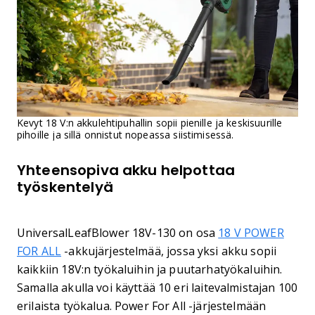
Kevyt 18 V:n akkulehtipuhallin sopii pienille ja keskisuurille
pihoille ja sillä onnistut nopeassa siistimisessä.
Yhteensopiva akku helpottaa
työskentelyä
UniversalLeafBlower 18V-130 on osa
18 V POWER
FOR ALL
-akkujärjestelmää, jossa yksi akku sopii
kaikkiin 18V:n työkaluihin ja puutarhatyökaluihin.
Samalla akulla voi käyttää 10 eri laitevalmistajan 100
erilaista työkalua. Power For All -järjestelmään