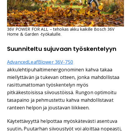
36V POWER FOR ALL – tehokas akku kaikille Bosch 36V
Home & Garden -työkaluille.
Suunniteltu sujuvaan työskentelyyn
AdvancedLeafBlower 36V-750
akkulehtipuhaltimenergonominen kahva takaa
miellyttävän ja tukevan otteen, jonka mahdollistaa
rasittumattoman työskentelyn myös
pitkäkestoisissa siivoustöissä. Rungon optimoitu
tasapaino ja pehmustettu kahva mahdollistavat
ranteen helpon ja joustavan liikkeen.
Käytettävyyttä helpottaa myöskätevästi asentuva
suutin
.
Puutarhan siivoustyöt voi aloittaa nopeasti,