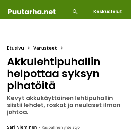
Keskustelut
SUOSITUIMMAT
DIY
HOITOTYÖT
KASVILLI
Etusivu
Varusteet
Akkulehtipuhallin
helpottaa syksyn
pihatöitä
Kevyt akkukäyttöinen lehtipuhallin
siistii lehdet, roskat ja neulaset ilman
johtoa.
Sari
Nieminen
Kaupallinen yhteistyö