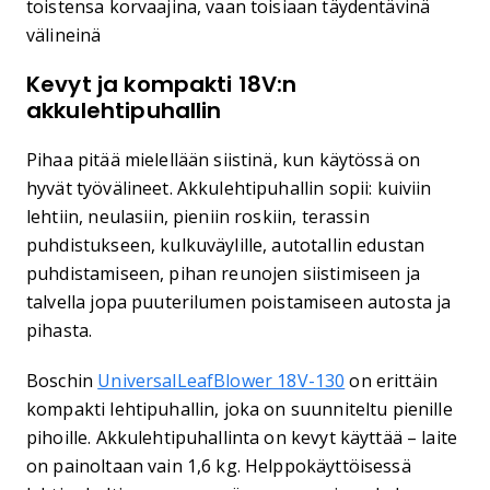
toistensa korvaajina, vaan toisiaan täydentävinä
välineinä
Kevyt ja kompakti 18V:n
akkulehtipuhallin
Pihaa pitää mielellään siistinä, kun käytössä on
hyvät työvälineet. Akkulehtipuhallin sopii: kuiviin
lehtiin, neulasiin, pieniin roskiin, terassin
puhdistukseen, kulkuväylille, autotallin edustan
puhdistamiseen, pihan reunojen siistimiseen ja
talvella jopa puuterilumen poistamiseen autosta ja
pihasta.
Boschin
UniversalLeafBlower 18V-130
on erittäin
kompakti lehtipuhallin, joka on suunniteltu pienille
pihoille. Akkulehtipuhallinta on kevyt käyttää – laite
on painoltaan vain 1,6 kg. Helppokäyttöisessä